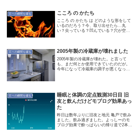
こころ の かたち
日々の瞬間を綴る
こころ の かたち は どのような形をして
いるのだろう？今、取り出せたら…丸
い？尖っている？凹んでいる？穴が空い
ている？肌触りは…すべすべ？ざらざ
ら？ゴツゴツ？ぷにぷに？色は…白い？
黒い？青い？赤い？おそらく表は白くて
丸くすべすべして柔らか...
2005年製の冷蔵庫が壊れました
日々の瞬間を綴る
2005年製の冷蔵庫が壊れた。と言って
も、まだ何とか使用できていたのだが。
今年になって冷蔵庫の調子が悪くなって
いたのを騙し騙し使っていた。それも限
界のようだ。勝手に重ねてしまうが、リ
セットするモノ、コトが大きく重なって
いる。水星逆行期間でも...
睡眠と体調の定点観測30日目 旧
日々の瞬間を綴る
友と飲んだけどモブログ効果あっ
た
昨日は数年ぶりに旧友と地元 亀戸で飲み
ました。飲み過ぎました。よっしーのモ
ブログ効果で酔っぱらいの帰り道で2本ブ
ログを書いたみたいですね〜覚えていな
かった σ^_^;内容は？ですが〜ライブ感あ
る？では記録です。本日(3/31)の記録 就