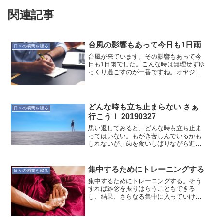
関連記事
台風の影響もあって今日も1日雨
日々の瞬間を綴る
台風が来ています。その影響もあって今
日も1日雨でした。こんな時は無理せずゆ
っくり過ごすのが一番ですね。オヤジの
つぶやき… でした。
どんな時も立ち止まらない さぁ
日々の瞬間を綴る
行こう！ 20190327
思い返してみると、どんな時も立ち止ま
ってはいない。もがき苦しんでいるかも
しれないが、歯を食いしばりながら進ん
でいる。どこに行けばいいのか分から
ず、遠まわりしているかもしれないが。
自分の思う道を行くしかないのだ。さぁ
集中するためにトレーニングする
日々の瞬間を綴る
行こう！
集中するためにトレーニングする。そう
すれば雑念を振りはらうこともできる
し、結果、さらなる集中に入っていけ
る。動かせる身体を手に入れたくなって
いる。いろいろチャレンジして行こう。