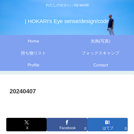
わたしのせかい - my world
| HOKARI's Eye sense/design/code
Home
光画(写真)
持ち物リスト
フォックスキャンプ
Profile
Contact
20240407
X
Facebook
はてブ
0
0