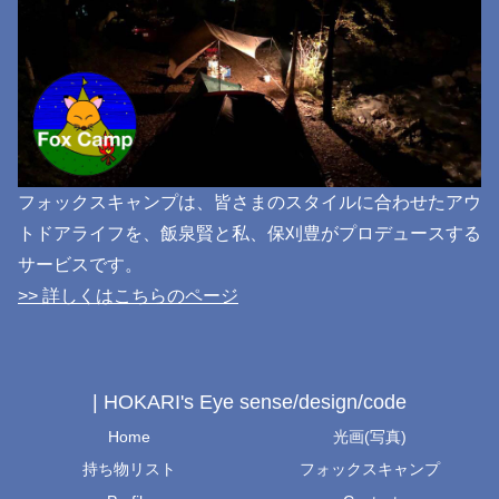
フォックスキャンプは、皆さまのスタイルに合わせたアウ
トドアライフを、飯泉賢と私、保刈豊がプロデュースする
サービスです。
>> 詳しくはこちらのページ
| HOKARI's Eye sense/design/code
Home
光画(写真)
持ち物リスト
フォックスキャンプ