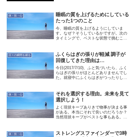
グスプレイスは心の片隅においておきま
す。こちらはゆっくり進められれば…
今、Meditation(瞑想)していたんです。昨
睡眠の質を上げるためにしている
年の高野山...
体・技・心
たった1つのこと
今、睡眠の質を上げるようにしていま
す。なぜ？そうしているかですが。次の
タイミングで、ベストな状態で挑むこと
ができるようにするためです。最近感じ
るのは、良い睡眠をとっていないと二日
酔いと同じような感覚です。エンジンの
ふくらはぎの張りが軽減 調子が
日々の瞬間を綴る
回りが悪い感じで、集中出来...
回復してきた理由は…
今日(2017/7/10)、ふと気づいたら、ふく
らはぎの張りがほとんどありませんでし
た。就寝中にふくらはぎがつったりして
いて、しばらく筋肉にコリのような張っ
た感覚がずっとあったのです。少し前、
就寝中に脚がつることの原因と対策をグ
それを選択する理由。未来を見て
体・技・心
グったりしな...
選択しよう！
よく現状キープありきで物事が決まる事
がある。本当にそれで良いのだろうか？
当然現状キープがベストな事もある。時
間などがないから現状維持する。それで
も一旦リサーチして可能性を検討して現
実解を選ぼう！そしてチャレンジする機
ストレングスファインダーで3時
体・技・心
会を伺おう！The pr...