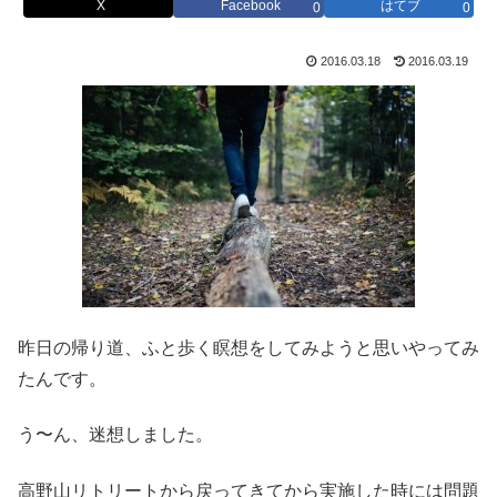
X
Facebook
はてブ
0
0
2016.03.18
2016.03.19
昨日の帰り道、ふと歩く瞑想をしてみようと思いやってみ
たんです。
う〜ん、迷想しました。
高野山リトリートから戻ってきてから実施した時には問題