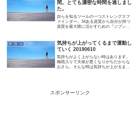
間。とても濃密な時間を過しまし
た。
自らを知るツールの一つストレングスフ
ァインダー。34ある資質から自分が持つ
資質を最大限に活かすための『ジブン取
説』を作成するStrengthsゼミが始まりま
した。初回は、『各資質の特徴と傾向を
理解し、キーワードを見つける』です。
気持ちが上がってくるまで運動し
体・技・心
（このブログ...
ていく 20190610
気持ちがよく上がらない時はあります。
梅雨入りで天候が悪くなりがちだからな
おさら。そんな時は気持ちが上がるまで
待ちます。そのためにすることは運動で
す。運動で身体を動かすようにすれば気
持ちの方にも良い影響が出ます。運動す
ることによって気持ちが上...
スポンサーリンク