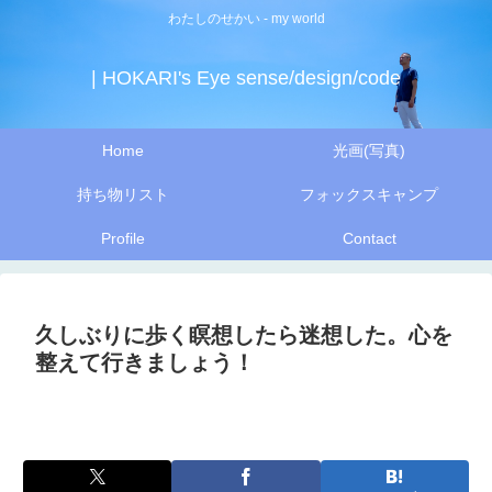
わたしのせかい - my world
| HOKARI's Eye sense/design/code
Home
光画(写真)
持ち物リスト
フォックスキャンプ
Profile
Contact
久しぶりに歩く瞑想したら迷想した。心を
整えて行きましょう！