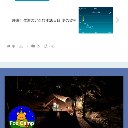
睡眠と体調の定点観測18日目 宴の翌朝
ホーム
体・技・心