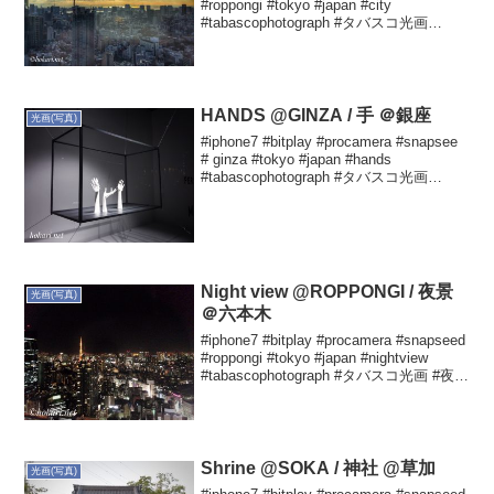
#roppongi #tokyo #japan #city
#tabascophotograph #タバスコ光画
Yutaka HOKARIさん(@hokariy...
HANDS @GINZA / 手 ＠銀座
光画(写真)
#iphone7 #bitplay #procamera #snapsee
# ginza #tokyo #japan #hands
#tabascophotograph #タバスコ光画
Yutaka HOKARIさん(@hokariyut...
Night view @ROPPONGI / 夜景
光画(写真)
＠六本木
#iphone7 #bitplay #procamera #snapseed
#roppongi #tokyo #japan #nightview
#tabascophotograph #タバスコ光画 #夜景
Yutaka HOKARIさん...
Shrine @SOKA / 神社 @草加
光画(写真)