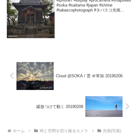
#iphone7 #bitplay #procamera #snapseed
#soka #saitama #japan #shrine
#tabascophotograph #タバスコ光画
Yutaka HOKARIさん(@hokariy...
Cloud @SOKA / 雲 ＠草加 20190206
緩急つけて動く 20190208
ホーム
時と空間を切り撮るカメラ
光画(写真)