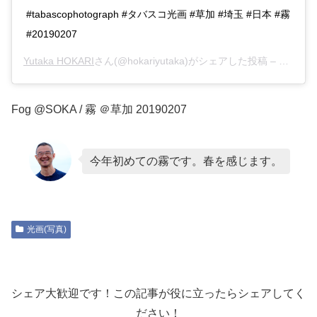
#tabascophotograph #タバスコ光画 #草加 #埼玉 #日本 #霧
#20190207
Yutaka HOKARI
さん(@hokariyutaka)がシェアした投稿 –
2019年
Fog @SOKA / 霧 ＠草加 20190207
今年初めての霧です。春を感じます。
光画(写真)
シェア大歓迎です！この記事が役に立ったらシェアしてく
ださい！