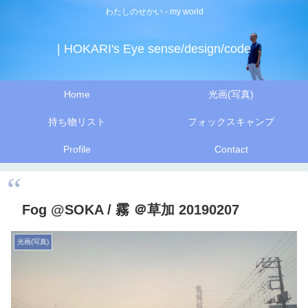
わたしのせかい - my world
| HOKARI's Eye sense/design/code
Home
光画(写真)
持ち物リスト
フォックスキャンプ
Profile
Contact
Fog @SOKA / 霧 ＠草加 20190207
光画(写真)