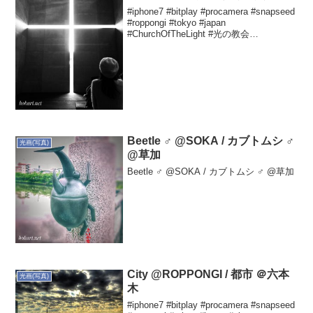
#iphone7 #bitplay #procamera #snapseed
#roppongi #tokyo #japan
#ChurchOfTheLight #光の教会
#nationalartcentertokyo #国立新美術館
#...
Beetle ♂ @SOKA / カブトムシ ♂
光画(写真)
@草加
Beetle ♂ @SOKA / カブトムシ ♂ @草加
City @ROPPONGI / 都市 ＠六本
光画(写真)
木
#iphone7 #bitplay #procamera #snapseed