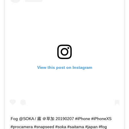
View this post on Instagram
Fog @SOKA / 霧 ＠草加 20190207 #iPhone #iPhoneXS
#procamera #snapseed #soka #saitama #japan #fog