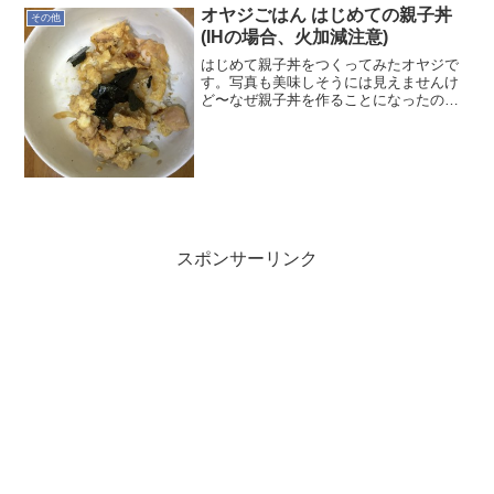
だが…ーーほか...
オヤジごはん はじめての親子丼
その他
(IHの場合、火加減注意)
はじめて親子丼をつくってみたオヤジで
す。写真も美味しそうには見えませんけ
ど〜なぜ親子丼を作ることになったのか
週末の我が家は晩ごはんを何にするか
で、てんやわんやなんです。最近、私も
そこそこ料理をするようになったので言
ったメニューがそのまま晩ご...
スポンサーリンク