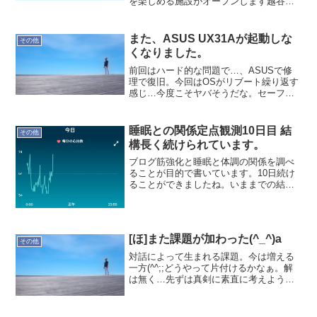
を楽しめる施設がオープンします越谷レ
イクタウン駅から徒歩12分くらいの場所
にFlyStationと書かれている建物がありま
す。昨年、建ちはじめて何なのだろう
また、ASUS UX31Aが起動しな
その他
な...
くなりました。
前回はハード的な問題で…、ASUSで修
理で復旧。今回はOSがリブート繰り返す
感じ…今度こそヤバそうだな。セーフモ
ードで起動したいのだか、ちょっと調べ
ないと分からないなぁ。うーん、あまり
良い状況ではない。トホホ…
睡眠との関係定点観測10日目 結
その他
構長く続けられています。
ブログ筋強化と睡眠と体調の関係を調べ
ることが目的で書いています。10日続け
ることができましたね。いままでの結果
で、一旦、まとめられたらなぁと思いま
す。では記録です。本日(3/11)の記録就寝
時間:22:35起床時間:07:06睡眠時間:8時...
[ほ]また課題が加わった(^_^)a
その他
対話によって生まれる課題。今は増える
一方(^^;;どうやって片付けるかなぁ。解
は無く…先ずは真剣に素直に考えよう。
そして今日は寝よう!予定タイムスケジュ
ールを30分オーバーしている。寝たら頭
もスッキリ働くだろう。まだ、帰宅途中