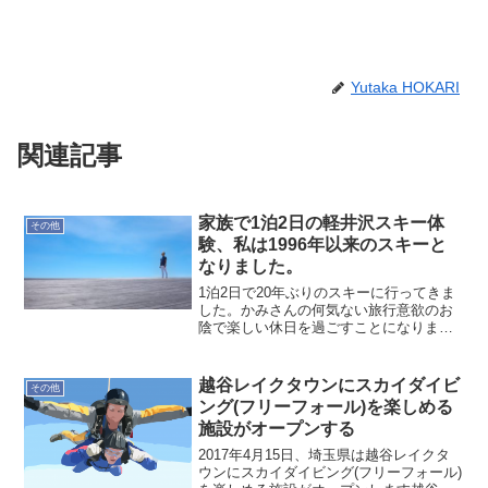
Yutaka HOKARI
関連記事
家族で1泊2日の軽井沢スキー体
その他
験、私は1996年以来のスキーと
なりました。
1泊2日で20年ぶりのスキーに行ってきま
した。かみさんの何気ない旅行意欲のお
陰で楽しい休日を過ごすことになりまし
た。昨年、沖縄に行くの北海道にするの
といろいろありながら軽井沢へのスキー
旅行が計画されました。軽井沢プリンス
越谷レイクタウンにスカイダイビ
その他
はやはりリゾート地で...
ング(フリーフォール)を楽しめる
施設がオープンする
2017年4月15日、埼玉県は越谷レイクタ
ウンにスカイダイビング(フリーフォール)