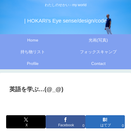
わたしのせかい - my world
| HOKARI's Eye sense/design/code
Home
光画(写真)
持ち物リスト
フォックスキャンプ
Profile
Contact
英語を学ぶ…(@_@)
X
Facebook
はてブ
0
0