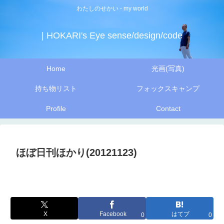
わたしのせかい - my world
| HOKARI's Eye sense/design/code
Home
光画(写真)
持ち物リスト
フォックスキャンプ
Profile
Contact
ほぼ日刊ほかり(20121123)
X
Facebook
はてブ
0
0