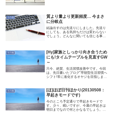
験してからこそ、これは...
質より量より更新頻度… 今まさ
その他
に分岐点
結論出すのは先送りにしました。先送り
にしても、ある気持ちだけは変わらない
でしょう。どんなに聞いても信じる事が
出来ない状況にしてますから…今まさに
分岐点。1日1記事は続けるので書いてみ
ました。何を書けばいいかわからない人
[Hy]家族としっかり向き合うため
のための「うまく」「は...
その他
にも!タイムテーブルを見直すGW
～
只今、絶賛、生活習慣改善中です。今回
は、先日書いたブログ"早朝型生活習慣へ
シフト!常に進化するオヤジを目指しま
す!"その2です。通常のビジネス時とオフ
の時との違いは？今だと現場に赴くかど
うかの違いですが、移動時間などもある
[ほ]ほぼ日刊ほかり(20130508：
その他
ので、いろいろ課題...
早起きモードです)
今のところ予定通りで早起きモードで
す。少々、眠いですが、今週の早起きは
明日までなので何とかなるでしょう。既
に幾つか片付けました。朝の時間は捗り