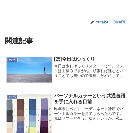
Yutaka HOKARI
関連記事
[ほ]今日はゆっくり
その他
今日は少しゆっくりスタートです。タス
クは山積みですがね。頑張れば進むとい
うことでも無いので調整。それにして
も…何か魔法はないかなぁ(´Д` )-- ほかり
ゆたか
パーソナルカラーという共通言語
その他
を手に入れる目前
昨年末にベストコーディネート診断でパ
ーソナルカラーを見てもらったんです。
私はサマーだそう。なんというか、私で
もはじめの4つのタイプに落とし込んで行
くときの変化には驚きました。こんなオ
ヤジでも変わるんだとね。その変化を体