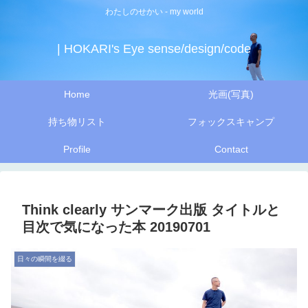
わたしのせかい - my world
| HOKARI's Eye sense/design/code
Home
光画(写真)
持ち物リスト
フォックスキャンプ
Profile
Contact
Think clearly サンマーク出版 タイトルと
目次で気になった本 20190701
日々の瞬間を綴る