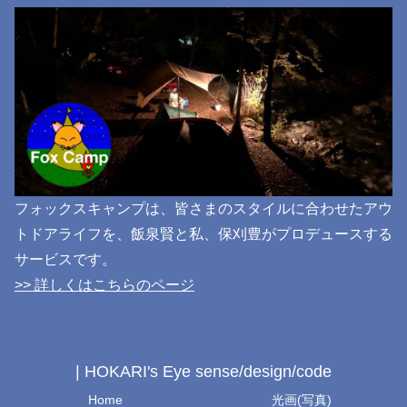
フォックスキャンプは、皆さまのスタイルに合わせたアウ
トドアライフを、飯泉賢と私、保刈豊がプロデュースする
サービスです。
>> 詳しくはこちらのページ
| HOKARI's Eye sense/design/code
Home
光画(写真)