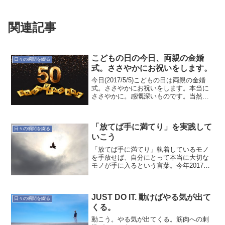
関連記事
こどもの日の今日、両親の金婚
日々の瞬間を綴る
式。ささやかにお祝いをします。
今日(2017/5/5)こどもの日は両親の金婚
式。ささやかにお祝いをします。本当に
ささやかに。感慨深いものです。当然で
はありますが、父がいて、母がいて、私
がいます。そして子供らがいます。今ま
で脈々と血が受け継げられて来ているの
「放てば手に満てり」を実践して
ですから。その...
日々の瞬間を綴る
いこう
「放てば手に満てり」執着しているモノ
を手放せば、自分にとって本当に大切な
モノが手に入るという言葉。今年2017年
10月くらいに知った。手放し方を加速し
ていきたいと考えている。良くも悪くも
執着して手に握りしめていたら何も持て
JUST DO IT. 動けばやる気が出て
ない。自らの心から...
日々の瞬間を綴る
くる。
動こう。やる気が出てくる。筋肉への刺