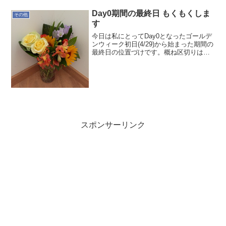
ました。何を書けばいいかわからない人
Day0期間の最終日 もくもくしま
のための「うまく」「は...
その他
す
今日は私にとってDay0となったゴールデ
ンウィーク初日(4/29)から始まった期間の
最終日の位置づけです。概ね区切りはつ
いたかな。送別会で頂いたお花も今朝や
っと我が家の定位置に飾れました。明日
からの本格的な活動を前に今日1日もくも
くします。...
スポンサーリンク