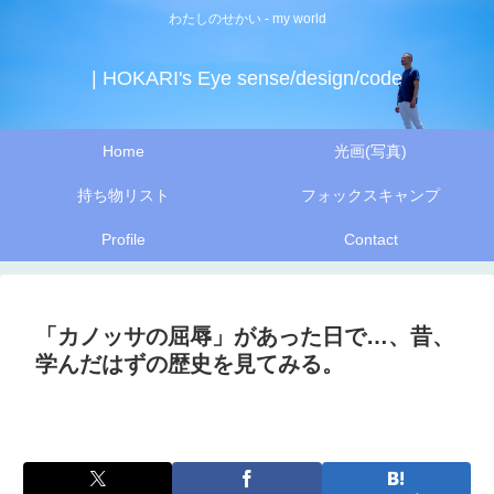
わたしのせかい - my world
| HOKARI's Eye sense/design/code
Home
光画(写真)
持ち物リスト
フォックスキャンプ
Profile
Contact
「カノッサの屈辱」があった日で…、昔、
学んだはずの歴史を見てみる。