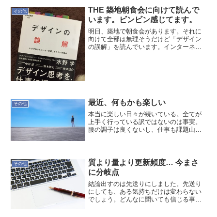
ン...
THE 築地朝食会に向けて読んで
その他
います。ビンビン感じてます。
明日、築地で朝食会があります。それに
向けて全部は無理そうだけど「デザイン
の誤解」を読んでいます。インターネッ
トの”定番＝ゼロポイント”は何だ！な感じ
で…うーんそーかーただただ唸るばか
り。明朝が楽しみです。でも、1章を読み
終えたばかり…
最近、何もかも楽しい
その他
本当に楽しい日々が続いている。全てが
上手く行っている訳ではないのは事実。
腰の調子は良くないし、仕事も課題山積
みだしね。そんな中でも今の現場は恵ま
れているので、心身共により良いところ
に持っていける。今日も1日、気持ち良く
行こう！
質より量より更新頻度… 今まさ
その他
に分岐点
結論出すのは先送りにしました。先送り
にしても、ある気持ちだけは変わらない
でしょう。どんなに聞いても信じる事が
出来ない状況にしてますから…今まさに
分岐点。1日1記事は続けるので書いてみ