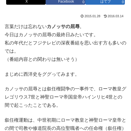
X
Facebook
はてブ
0
0
2015.01.28
2016.03.14
言葉だけは忘れない
カノッサの屈辱
。
今日はカノッサの屈辱の最終日みたいです。
私の年代だとフジテレビの深夜番組を思い出す方も多いの
では。
（番組内容との関わりは無いそう）
まじめに西洋史をググってみます。
カノッサの屈辱とは叙任権闘争の一事件で、ローマ教皇グ
レゴリウス7世と神聖ローマ帝国皇帝ハインリヒ4世との
間で起こったことである。
叙任権運動は、中世初期にローマ教皇と神聖ローマ皇帝と
の間で司教や修道院長の高位聖職者への任命権（叙任権）