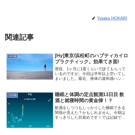
Yutaka HOKARI
関連記事
[Hy]東京/浜松町のハプティカイロ
その他
プラクティック。効果てき面!
普段、1ヶ月に1度くらいで診てもらって
いるのですが。今回は半年以上空いてし
まいました。最近、身体の違和感ハンパ
なく。微妙な感じで、精神状態にも微か
な影響が出ていました。放ったらかしに
していた身体なので、すぐ歪が出ると予
睡眠と体調の定点観測13日目 飲
その他
想され、余り間をおかな...
酒と就寝時間の黄金律！？
飲酒をしつつもしっかりした睡眠できる
関係が見えた？かもしれません。今朝は
すっきりした目覚めです！では記録で
す。本日(3/13)の記録就寝時間:00:27起床
時間:06:43睡眠時間:6時間7分就寝前行動:
録画番組鑑賞、ブログ関連作業、マイ