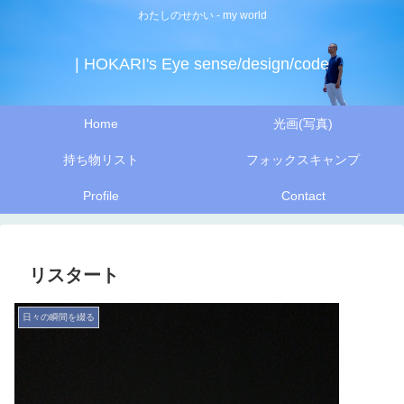
わたしのせかい - my world
| HOKARI's Eye sense/design/code
Home
光画(写真)
持ち物リスト
フォックスキャンプ
Profile
Contact
リスタート
日々の瞬間を綴る