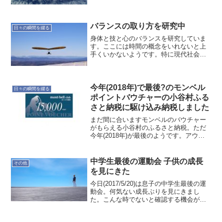
あるけれど、少しずつ進めていこう。
バランスの取り方を研究中
日々の瞬間を綴る
身体と技と心のバランスを研究していま
す。ここには時間の概念をいれないと上
手くいかないようです。特に現代社会で
は生活のリズムが早いので注意が必要だ
と考えています。人それぞれペースは違
うものの全力疾走する日が多い感じ。心
で ”やるぞ！” って思...
今年(2018年)で最後?のモンベル
日々の瞬間を綴る
ポイントバウチャーの小谷村ふる
さと納税に駆け込み納税しました
まだ間に合いますモンベルのバウチャー
がもらえる小谷村のふるさと納税。ただ
今年(2018年)が最後のようです。アウト
ドア好きな人以外でもコストパフォーマ
ンス抜群なモンベルの製品を手に入れら
れる最後のチャンスです。私は来年に向
中学生最後の運動会 子供の成長
その他
けてのアウトドアグ...
を見にきた
今日(2017/5/20)は息子の中学生最後の運
動会。何気ない成長ぶりを見にきまし
た。こんな時でないと確認する機会がな
いですからね。さりげなく大切な日で
す。それにしても今日は暑い。