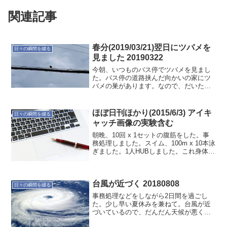
関連記事
春分(2019/03/21)翌日にツバメを
日々の瞬間を綴る
見ました 20190322
今朝、いつものバス停でツバメを見まし
た。バス停の道路挟んだ向かいの家にツ
バメの巣があります。なので、だいたい
ツバメを見るときは朝のバス待ちをして
いるときなんです。これから2度ほどツバ
メたちの子育てを見ることになります。
ほぼ日刊ほかり(2015/6/3) アイキ
日々の瞬間を綴る
あ〜そうなるといつもの...
ャッチ画像の実験含む
朝晩、10回 x 1セットの腹筋をした。事
務処理しました。スイム、100m x 10本泳
ぎました。1人HUBしました。これ身体に
良いかも。
台風が近づく 20180808
日々の瞬間を綴る
事務処理などをしながら2日間を過ごし
た。少し早い夏休みを兼ねて。台風が近
づいているので、だんだん天候が悪くな
っていった。まだまだ整えることが沢山