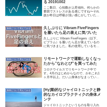
る 20191002
ここ数日、心拍数が上昇傾向。何らかの
要因でストレスがある感じですね〜それ
故か昨日は呼吸が浅い感じがしていたの
だが、肩で呼吸してると言われるくら
い。確かに少し疲れた感じではあるんだ
な。こういう時は、なるべく早く寝るに
久しぶりに Vibram FiveFingers
身体について考えてみる
限る。風呂に入って寝よう
を履いたら足の衰えに気づいた
久しぶりに Vibram FiveFingers（以下、
ビブラム）を履いたら足が衰えているの
に気づきました。私の使用しているモデ
ルが古いこともあって、雨の日や寒い日
はビブラムは履きません。Vibram
FiveFingers（ビブラム）は、...
リモートワークで運動しなくなっ
身体について考えてみる
たから”なわとび”を買ってみた
コロナウイルスでリモートワーク中で
す。4月のはじめからなので、かれこれ1
ヶ月半以上。だいぶ身体がなまっていま
す。それでなくてもランニングなどの運
動から遠ざかっていたのに通勤の時間も
無くなったので加速してます。はじめは
[Hy]動的なジャイロトニックと静
身体について考えてみる
部屋のリモートワーク対応...
的なカイロプラクティクの身体メ
ンテ
ジャイロトニックというものを取り入れ