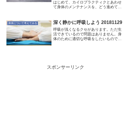
はじめて、カイロプラクティクとあわせ
て身体のメンテナンスを、どう進めて行
こうかと考えているところです。今、取
り組んでいるテーマの1つに、あらゆる状
況に対応でき”バテない身体”をどうつくる
深く静かに呼吸しよう 20181129
身体について考えてみる
かというのがありま...
呼吸が浅くなるクセがあります。ただ生
活できているので問題はありません。身
体のために適切な呼吸をしたいもので
す。気持ちを呼吸に集中する時間を作っ
ていきましょう。
スポンサーリンク