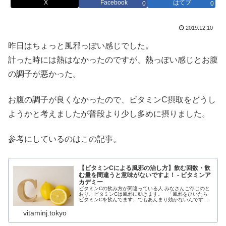
X
Facebook
はてブ
0
0
2019.12.10
昨日はちょっと風邪っぽい感じでした。
計った時には熱はなかったのですが、熱っぽい感じとお腹
の調子が悪かった。
お腹の調子が良くなかったので、ビタミンC摂取をどうし
ようかと考えましたが普段より少し多めに摂りました。
参考にしているのはこの記事。
【ビタミンCによる風邪の治し方】飲む回数・飲
む量を間違うと意味がないですよ！ - ビタミンア
カデミー
ビタミンCの飲み方が間違っている人 みなさんご存じのと
おり、ビタミンCは風邪に効きます。 「風邪をひいたら
ビタミンCを飲んでます、でもあんまり効かないんですよ
ね～。」という方に、 よくよく聞いてみると、まっ
vitaminj.tokyo