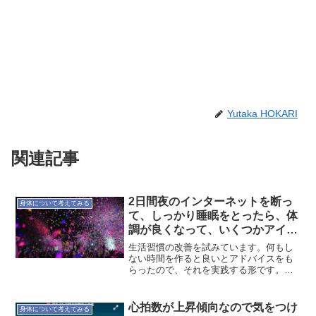
Yutaka HOKARI
関連記事
2日間夜のインターネットを断っ
身体について考えてみる
て、しっかり睡眠をとったら、体
調が良くなって、いくつかアイデ
アが降ってきた 20180822
生活習慣の改善を試みています。何もし
ない時間を作ると良いとアドバイスをも
らったので、それを実践する形です。
今、移動時間が往復で5時間ほど。そうな
ると家で何かをするというのは難しい状
況。睡眠時間を削れば時間は作れます
心拍数が上昇傾向なので気をつけ
身体について考えてみる
が、コンディションが落ちて...