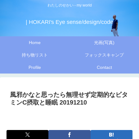
わたしのせかい - my world
| HOKARI's Eye sense/design/code
Home
光画(写真)
持ち物リスト
フォックスキャンプ
Profile
Contact
風邪かなと思ったら無理せず定期的なビタ
ミンC摂取と睡眠 20191210