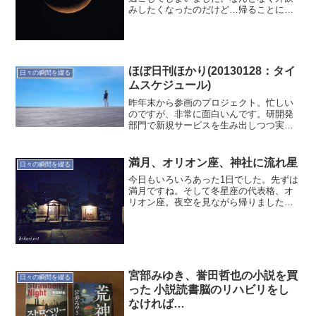
みしたくなったのだけど…帰ることにし
ました。家飲みで、ゆっくりしよう(笑月
の光 ～ドビュッシー / ピアノ名曲集
posted with amazlet at...
ほぼ日刊ほかり(20130128：タイ
日々の瞬間を綴る
ムスケジュール)
昨年末から参画のプロジェクト。忙しい
のですが、非常に面白いんです。研開発
部門で新規サービスを生み出しつつ実際
にサービスをしています。また、サービ
ス自体も拡張しており、質・量共に拡張
の一途を辿っているんです。そんな中に
満月、オリオン座、神社に流れ星
日々の瞬間を綴る
おいて運用を預かる身とし...
今日もいろいろあった1日でした。先ずは
満月ですね。そして冬星座の代表格、オ
リオン座。夜空を見ながら帰りました。
いろいろ報告することもあり、いつもの
神社に。さらには流れ星を見るなど、そ
れなりにイベントがあった。落ち着いて
整理しないと難しいかも...
宮部みゆき、誉田哲也の小説を買
日々の瞬間を綴る
った 小説読書脳のリハビリをし
なければ…