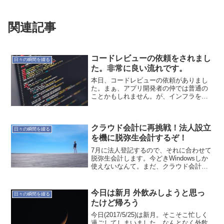
関連記事
コードレビューの依頼をされまし
日々の瞬間を綴る
た。非常に良い流れです。
本日、コードレビューの依頼がありまし
た。まぁ、アプリ開発者の仲では普通の
ことかもしれません。が、インフラをや
ってきた者にとって、何気に嬉しいもの
です。私1人で良いレビューができるとは
思っていないので、グループで共有した
クラウド会計に再挑戦！法人設立
いですね。ピースを作っ...
日々の瞬間を綴る
を機に脱弥生会計するぞ！
7月に法人登記するので、それに合わせて
脱弥生会計します。今どきWindowsしか
使えないなんて。まだ、クラウド会計も
始まったばかりですが、スタートアップ
で弥生会計を選ぶ理由が無いです。機能
的に弥生に敵わないことが、まだ、あり
今日は新月 外飲みしようと思っ
日々の瞬間を綴る
ますが、いずれ解...
たけど帰ろう
今日(2017/5/25)は新月。そこそこ忙しく
過ごしてしまいました。なんとなく外飲