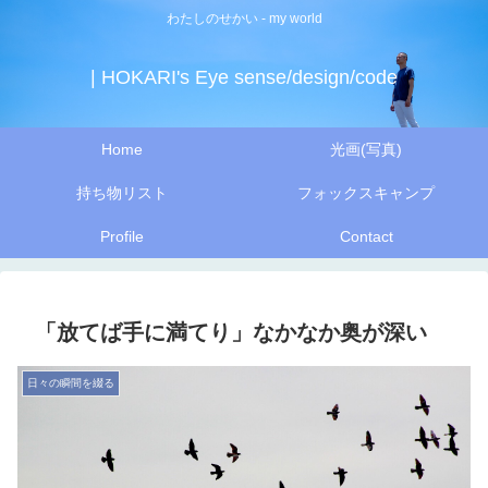
わたしのせかい - my world
| HOKARI's Eye sense/design/code
Home
光画(写真)
持ち物リスト
フォックスキャンプ
Profile
Contact
「放てば手に満てり」なかなか奥が深い
日々の瞬間を綴る