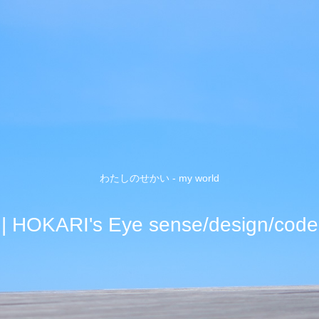
わたしのせかい - my world
| HOKARI's Eye sense/design/code