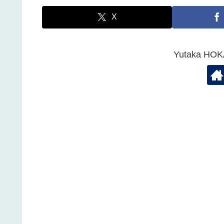
X
Yutaka 