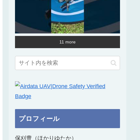
11 more
プロフィール
保刈豊（ほかりゆたか）