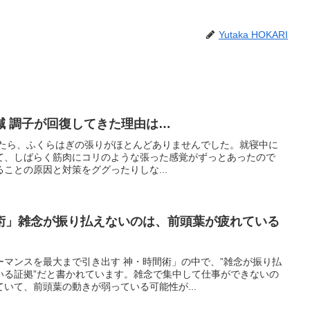
Yutaka HOKARI
減 調子が回復してきた理由は…
と気づいたら、ふくらはぎの張りがほとんどありませんでした。就寝中に
て、しばらく筋肉にコリのような張った感覚がずっとあったので
ことの原因と対策をググったりしな...
術」雑念が振り払えないのは、前頭葉が疲れている
ーマンスを最大まで引き出す 神・時間術」の中で、”雑念が振り払
いる証拠”だと書かれています。雑念で集中して仕事ができないの
いて、前頭葉の動きが弱っている可能性が...