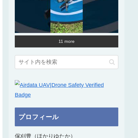
11 more
プロフィール
保刈豊（ほかりゆたか）