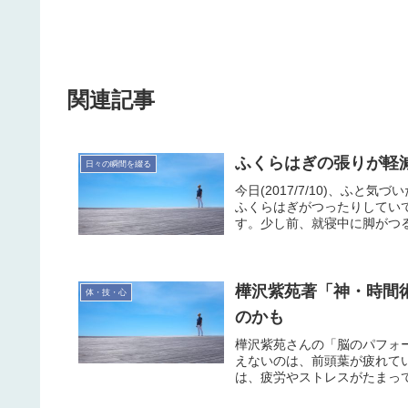
関連記事
ふくらはぎの張りが軽
日々の瞬間を綴る
今日(2017/7/10)、ふ
ふくらはぎがつったりしてい
す。少し前、就寝中に脚がつる
樺沢紫苑著「神・時間
体・技・心
のかも
樺沢紫苑さんの「脳のパフォ
えないのは、前頭葉が疲れて
は、疲労やストレスがたまって