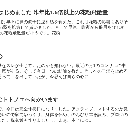
をはじめました 昨年比1.5倍以上の花粉飛散量
明け早々に鼻の調子に違和感を覚えた。これは花粉の影響もありそ
1/13)薬を処方して貰いました。そして早速、昨夜から服用をはじめ
の花粉飛散量だそうです。花粉...
心
妙なズレが生じていたのかも知れない。最近の月1のコンサルの中
た気がする。そして今日一つの結論を得た。周りへの干渉を止める
って口を出していたが、今思えば自らの心に...
のトトノエへ向かいます
で、今日は完全休養日になりました。アクティブレストするのが良
悪いので家でゆっくり。身体を休め、のんびり本を読み、ブログの
た。晩御飯も作りましたし、まぁ、本当にゆ...