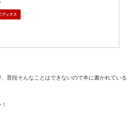
0
天ブックス
が、普段そんなことはできないので本に書かれている
か！