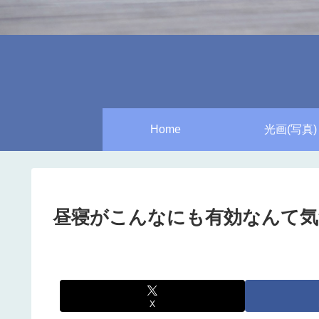
Home
光画(写真)
昼寝がこんなにも有効なんて
X