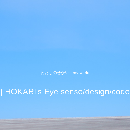
わたしのせかい - my world
| HOKARI's Eye sense/design/code