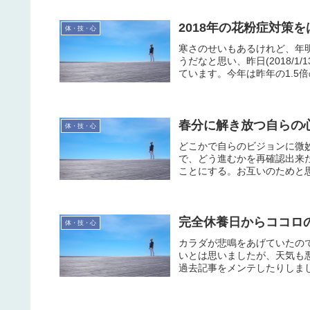
2018年の花粉症対策
体・技・心
寒さのせいもあるけれど、年
うだなと思い、昨日(2018/
ています。今年は昨年の1.5倍
春分に解き放つ自らの
体・技・心
どこかで自らのビジョンに微
で、どう進むかを再確認出来
ことにする。お互いのためと思
完全休養日からココロ
体・技・心
カラダが悲鳴をあげていたの
いとは思いましたが、天気も
過去記事をメンテしたりしまし