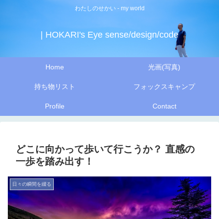
わたしのせかい - my world
| HOKARI's Eye sense/design/code
Home
光画(写真)
持ち物リスト
フォックスキャンプ
Profile
Contact
どこに向かって歩いて行こうか？ 直感の
一歩を踏み出す！
日々の瞬間を綴る