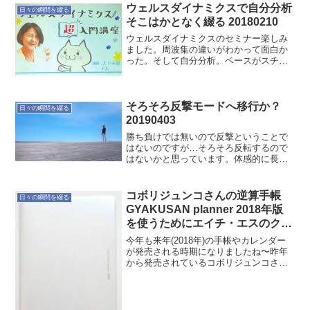
ウェルスダイナミクスで自分分析
日々の瞬間を綴る
そこはかとなく綴る 20180210
ウェルスダイナミクスのセミナー楽しみ
ました。周波集の違いがわかって面白か
った。そして自分分析。ベースがスチー
ルなのは納得。プロフィールに落とした
時には理解が足りない。これもしばらく
楽しめますなぁ。
そろそろ反撃モードへ移行か？
日々の瞬間を綴る
20190403
勝ち負けでは無いので反撃ということで
はないのですが…そろそろ反転するので
はないかと思っています。体感的に長い
冬でした。春が来るでしょうね。
コボリジュンコさんの逆算手帳
日々の瞬間を綴る
GYAKUSAN planner 2018年版
を使うためにエイチ・エスのクリ
アノートカバーを購入
今年も来年(2018年)の手帳やカレンダー
が発売される時期になりましたね〜昨年
から発売されているコボリジュンコさん
のこだわりがさり気なく詰まった素敵な
逆算手帳 (GYAKUSAN planner)ですが、
今年もマイナーバージョンアップして
登...