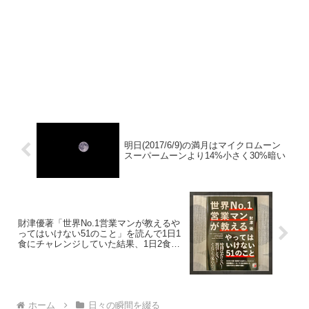
明日(2017/6/9)の満月はマイクロムーン
スーパームーンより14%小さく30%暗い
財津優著「世界No.1営業マンが教えるや
ってはいけない51のこと」を読んで1日1
食にチャレンジしていた結果、1日2食に
戻りました 【1日1食チャレンジ】
ホーム
日々の瞬間を綴る