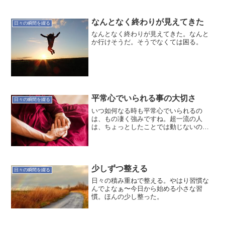
なんとなく終わりが見えてきた
日々の瞬間を綴る
なんとなく終わりが見えてきた。なんと
か行けそうだ。そうでなくては困る。
平常心でいられる事の大切さ
日々の瞬間を綴る
いつ如何なる時も平常心でいられるの
は、もの凄く強みですね。超一流の人
は、ちょっとしたことでは動じないので
しょう。それくらいの平常心を持ってい
たいですね(^^;;#更新頻道2017/6/21
少しずつ整える
日々の瞬間を綴る
日々の積み重ねで整える。やはり習慣な
んでよなぁ〜今日から始める小さな習
慣。ほんの少し整った。