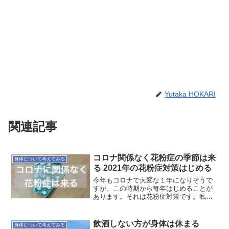
Yutaka HOKARI
関連記事
コロナ関係なく花粉症の季節は来
身体について考えてみる
る 2021年の花粉症対策はじめる
今年もコロナで大変な１年になりそうで
すが、この時期から毎年はじめることが
あります。それは花粉症対策です。私の
花粉症対策は薬を飲み始めることです。
飲み始めて２週間くらいで、薬の効果が
現れるからです。日本気象協会の昨年予
飲酒しない方が身体は休まる
身体について考えてみる