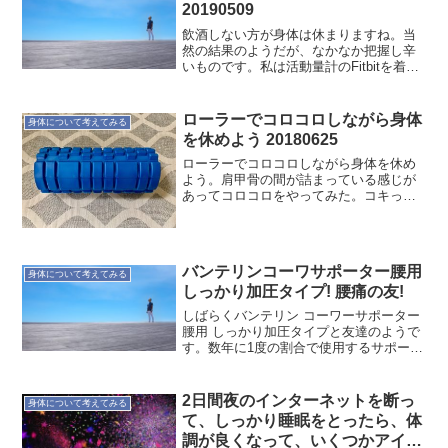
測第2報によると、東京で...
20190509
飲酒しない方が身体は休まりますね。当
然の結果のようだが、なかなか把握し辛
いものです。私は活動量計のFitbitを着け
ていて脈拍などを常に計っている状況で
す。昨晩は禁酒できたので心拍数がしっ
かり下がっています。就寝時に一番下が
ローラーでコロコロしながら身体
身体について考えてみる
りますが、昨夜は...
を休めよう 20180625
ローラーでコロコロしながら身体を休め
よう。肩甲骨の間が詰まっている感じが
あってコロコロをやってみた。コキっと
詰まっている骨が少し整った感じ。後は
筋肉をマッサージしながら身体を緩め
る。
バンテリンコーワサポーター腰用
身体について考えてみる
しっかり加圧タイプ! 腰痛の友!
しばらくバンテリン コーワーサポーター
腰用 しっかり加圧タイプと友達のようで
す。数年に1度の割合で使用するサポータ
ー、生活のバランスが悪い場合に活躍す
るので、あまり友達にはなりたくないの
ですが…とは言っても、今は大変な状況
2日間夜のインターネットを断っ
身体について考えてみる
で、昨日夕方から...
て、しっかり睡眠をとったら、体
調が良くなって、いくつかアイデ