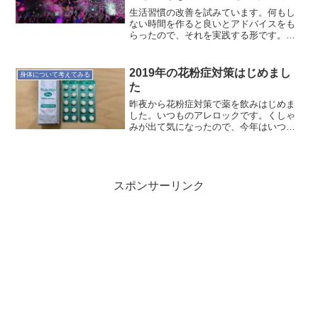
アが降ってきた 20180822
生活習慣の改善を試みています。何もし
ない時間を作ると良いとアドバイスをも
らったので、それを実践する形です。
今、移動時間が往復で5時間ほど。そうな
ると家で何かをするというのは難しい状
況。睡眠時間を削れば時間は作れます
2019年の花粉症対策はじめまし
身体について考えてみる
が、コンディションが落ちて...
た
昨夜から花粉症対策で薬を飲みはじめま
した。いつものアレロックです。くしゃ
みが出て気になったので、今年はいつも
より早めに開始。薬の効果が出るのは、
薬を飲み続けて2週間はかかるというこ
と。ですので、僕は1月の中旬ごろには薬
を飲み始めています。日...
スポンサーリンク