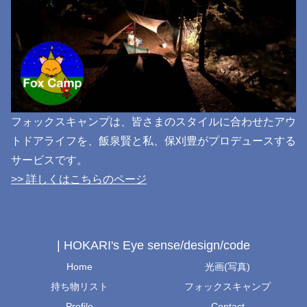
フォックスキャンプは、皆さまのスタイルに合わせたアウ
トドアライフを、飯泉賢と私、保刈豊がプロデュースする
サービスです。
>> 詳しくはこちらのページ
| HOKARI's Eye sense/design/code
Home
光画(写真)
持ち物リスト
フォックスキャンプ
Profile
Contact