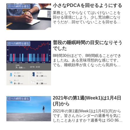
小さなPDCAを回せるようにする
日々の瞬間を綴る
業務としてやらなくてはいけないことを
回せる環境にしよう。少し荒治療になり
そうだが…回せていないことを回せるよ
うに。とりあえず頑張って入力するって
ことですね。オヤジのつぶやき…
20171229
普段の睡眠時間の目安になりそう
日々の瞬間を綴る
でした
8時間30分ほどで、8時間眠ることができ
ましたね。ある意味理想的な感じです。
でも、睡眠効率が良くなったら気持ち良
いのだろうなぁ〜
2021年の第1週(Week1)は1月4日
日々の瞬間を綴る
(月)から
2021年の第1週(Week1)は1月4日(月)から
です。皆さんカレンダーの週番号を気に
したことありますか？週番号は ISO 8601
で決められています。僕も普段は気にす
ることないのですが、年に何度か気にす