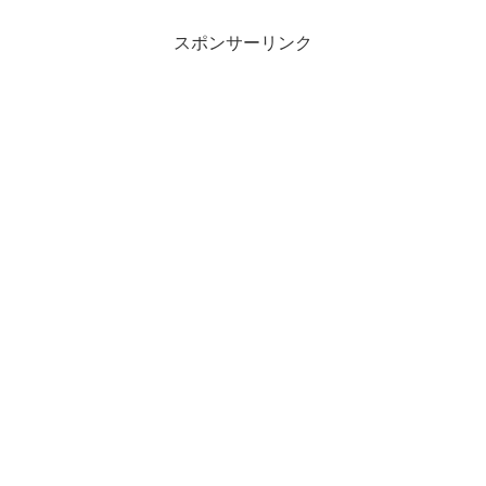
なので、昨夜からシュラフを使って生活
してます。まさかこんな形...
スポンサーリンク