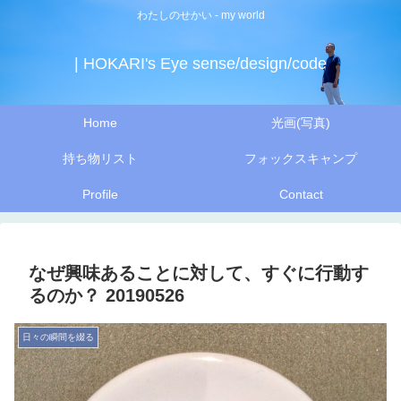
わたしのせかい - my world
| HOKARI's Eye sense/design/code
Home
光画(写真)
持ち物リスト
フォックスキャンプ
Profile
Contact
なぜ興味あることに対して、すぐに行動す
るのか？ 20190526
日々の瞬間を綴る