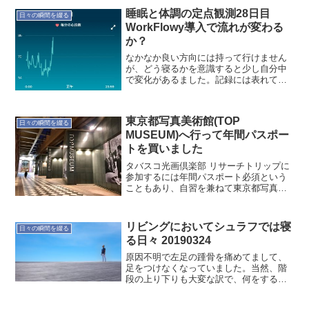
ることがあります。年末年始個人の...
睡眠と体調の定点観測28日目
日々の瞬間を綴る
WorkFlowy導入で流れが変わる
か？
なかなか良い方向には持って行けません
が、どう寝るかを意識すると少し自分中
で変化があるました。記録には表れてい
ません。では記録です。本日(3/29)の記録
就寝時間:01:56 起床時間:07:06 睡眠時
間:4時間57分 就寝前行動:インタ...
東京都写真美術館(TOP
日々の瞬間を綴る
MUSEUM)へ行って年間パスポー
トを買いました
タバスコ光画倶楽部 リサーチトリップに
参加するには年間パスポート必須という
こともあり、自習を兼ねて東京都写真美
術館(TOP MUSEUM)の”『光画』と新興
写真”を観るついでに年間パスポートを購
入しました。思い返せば、昨年は写真(光
リビングにおいてシュラフでは寝
日々の瞬間を綴る
画)を学...
る日々 20190324
原因不明で左足の踵骨を痛めてまして、
足をつけなくなっていました。当然、階
段の上り下りも大変な訳で、何をするに
も不自由な状態です。そんなこんなで生
活するのにリビングで寝起きするのが楽