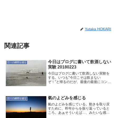
Yutaka HOKARI
関連記事
今日はブログに書いて飲酒しない
日々の瞬間を綴る
実験 20180223
今日はブログに書いて飲酒しない実験を
する。いつも"今日こそは飲まない
ぞ！"と帰るのだが、最後の最後にコンビ
ニでビールを買ってしまう。だから今日
は飲酒しないことを書いている。さすが
に書いたら飲まないだろう。自身はない
氣のよどみを感じる
のだけど。今日こそは飲まな...
日々の瞬間を綴る
氣のよどみを感じている。動きを取り戻
すために、昨年からを振り返っていると
ころ。あぁそういえば…、みたいな感
じ。それが根本原因ではないものの、氣