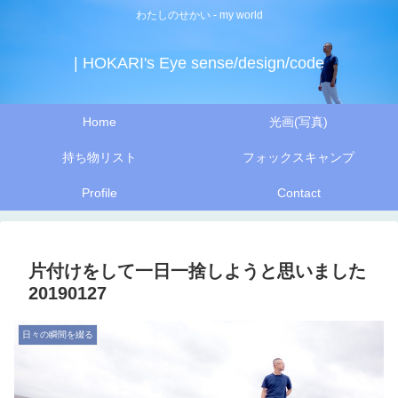
わたしのせかい - my world
| HOKARI's Eye sense/design/code
Home
光画(写真)
持ち物リスト
フォックスキャンプ
Profile
Contact
片付けをして一日一捨しようと思いました
20190127
日々の瞬間を綴る