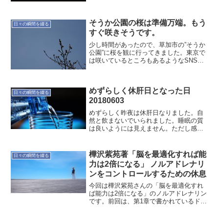
が流れるようにすれば、物事が進み出す
のではないかとも感じる。理由としては
部屋が乱雑になってきた時期...
そうか公園の桜は準備万端。もう
日々の瞬間を綴る
すぐ咲きそうです。
少し時間があったので、草加市の”そうか
公園”に桜を観に行ってきました。東京で
は咲いているところもあるようなSNSで
のタイムラインにあったのでどうかな
と。今は準備万端という感じでした。暖
かい場所なら咲いているかと思いまして
めずらしく休肝日となった日
けど咲いていませんで...
日々の瞬間を綴る
20180603
めずらしく昨夜は休肝日なりました。自
然と飲まないでいられました。睡眠の質
は良いようには見えません。ただし感覚
的には良く寝られた感じです。数日続け
たらスッキリした感じになるんでしょう
かね。今日も休肝日にしてみようかな。
樺沢紫苑著「脳を最適化すれば能
日々の瞬間を綴る
力は2倍になる」 ノルアドレナリ
ンをコントロールするための休息
今回は樺沢紫苑さんの「脳を最適化すれ
ば能力は2倍になる」のノルアドレナリン
です。前回は、第1章で書かれているドー
パミンについて記しました。ノルアドレ
ナリンが分泌されている状況で、楽しく