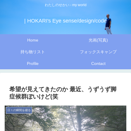
わたしのせかい - my world
| HOKARI's Eye sense/design/code
Home
光画(写真)
持ち物リスト
フォックスキャンプ
Profile
Contact
希望が見えてきたのか 最近、うずうず脚
症候群ぽいけど(笑
日々の瞬間を綴る