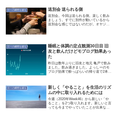
送別会 送られる側
日々の瞬間を綴る
送別会。今回は送られる側。楽しく飲み
ましょう。すでに別件が動いているから
送別会な感じではないのだが。オヤジの
つぶやき…20171226
睡眠と体調の定点観測30日目 旧
日々の瞬間を綴る
友と飲んだけどモブログ効果あっ
た
昨日は数年ぶりに旧友と地元 亀戸で飲み
ました。飲み過ぎました。よっしーのモ
ブログ効果で酔っぱらいの帰り道で2本ブ
ログを書いたみたいですね〜覚えていな
かった σ^_^;内容は？ですが〜ライブ感あ
る？では記録です。本日(3/31)の記録 就
新しく「やること」を生活のリズ
寝時...
日々の瞬間を綴る
ムの中に取り入れるためには
今週（2020年Week46）から新しい「や
ること」を2つ取り入れます。新しいと言
っても今までやっていたことが出来なく
なっていたので、生活のリズムの中に取
り入れようとするところです。初日の今