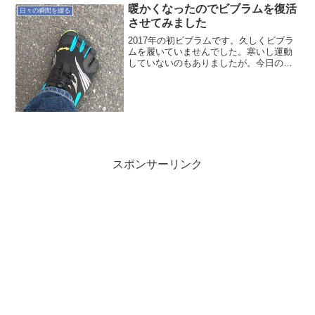
日、まず考えていたことを考えていた時
暖かくなったのでビブラムを復活
日々の瞬間を綴る
間で実施するこ...
させてみました
2017年の初ビブラムです。久しくビブラ
ムを履いていませんでした。寒いし運動
していないのもありましたが。今日の夕
方に出掛ける時に、ふと思い立ちビブラ
ムを履いてみました。雨の日以外は、ま
た、ビブラムを履いてみよう〜【スポー
ツ専用5本指靴下】ラ...
スポンサーリンク