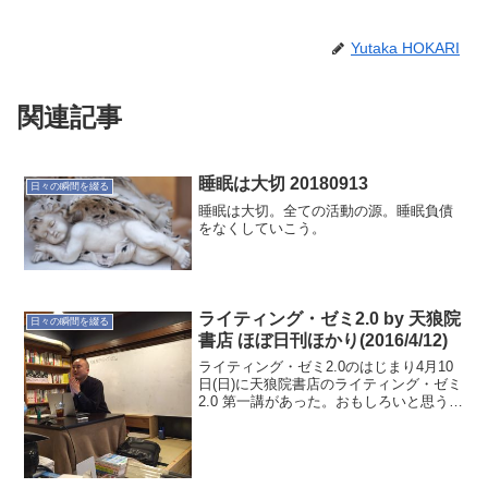
Yutaka HOKARI
関連記事
睡眠は大切 20180913
日々の瞬間を綴る
睡眠は大切。全ての活動の源。睡眠負債
をなくしていこう。
ライティング・ゼミ2.0 by 天狼院
日々の瞬間を綴る
書店 ほぼ日刊ほかり(2016/4/12)
ライティング・ゼミ2.0のはじまり4月10
日(日)に天狼院書店のライティング・ゼミ
2.0 第一講があった。おもしろいと思う自
分と正直アウェーで困った自分がいる。
苦手意識が強いので負の気持ちが強くな
る。初回のワークも全然出てこないし…
あとは2...