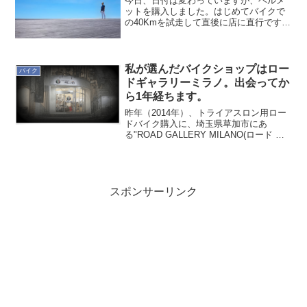
今日、日付は変わっていますが、ヘルメ
ットを購入しました。はじめてバイクで
の40Kmを試走して直後に店に直行です。
細かい理由は、今日のレポートと共にお
伝えします。ちょっと眠いので寝ます。
おやすみなさいm(_ _)m
私が選んだバイクショップはロー
バイク
ドギャラリーミラノ。出会ってか
ら1年経ちます。
昨年（2014年）、トライアスロン用ロー
ドバイク購入に、埼玉県草加市にあ
る"ROAD GALLERY MILANO(ロード ギ
ャラリー ミラノ)"を選びました。トライ
アスロンのためのロードバイク購入と時
期についてと書いてから1年程経ちま
す。...
スポンサーリンク