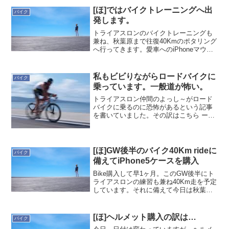
ながら必死に追いかけてました(^^ゞで、
[ほ]ではバイクトレーニングへ出
バイク
無事、秋...
発します。
トライアスロンのバイクトレーニングも
兼ね、秋葉原まで往復40Kmのポタリング
へ行ってきます。愛車へのiPhoneマウン
トも準備完了しました。
私もビビりながらロードバイクに
バイク
乗っています。一般道が怖い。
トライアスロン仲間のよっし～がロード
バイクに乗るのに恐怖があるという記事
を書いていました。その訳はこちら ー
> ロードバイクに乗るのに気が進まない
理由全く同じでは無いですが、私もビビ
りながら乗っているので、その理由を記
しておきます。1.転倒...
[ほ]GW後半のバイク40Km rideに
バイク
備えてiPhone5ケースを購入
Bike購入して早1ヶ月。このGW後半にト
ライアスロンの練習も兼ね40Km走を予定
しています。それに備えて今日は秋葉原
にあるイケショップでBikeマウント可能
なiPhoneケースを購入してきました。
iPhone4/4sなどにも対応できるスペ...
[ほ]ヘルメット購入の訳は…
バイク