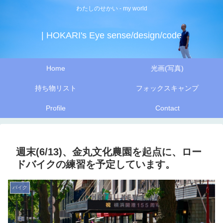
わたしのせかい - my world
| HOKARI's Eye sense/design/code
Home
光画(写真)
持ち物リスト
フォックスキャンプ
Profile
Contact
週末(6/13)、金丸文化農園を起点に、ロー
ドバイクの練習を予定しています。
バイク