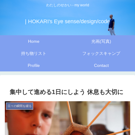
わたしのせかい - my world
| HOKARI's Eye sense/design/code
Home
光画(写真)
持ち物リスト
フォックスキャンプ
Profile
Contact
集中して進める1日にしよう 休息も大切に
日々の瞬間を綴る