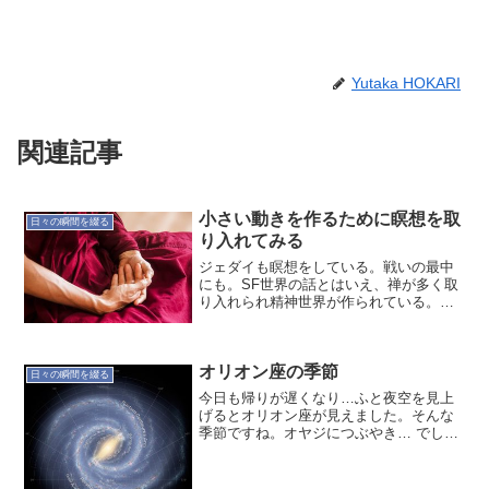
Yutaka HOKARI
関連記事
小さい動きを作るために瞑想を取
日々の瞬間を綴る
り入れてみる
ジェダイも瞑想をしている。戦いの最中
にも。SF世界の話とはいえ、禅が多く取
り入れられ精神世界が作られている。恐
れや迷いなどが生じた時、ジェダイは瞑
想によって、すぐに手放すのだそう。私
も瞑想で手放すことができるようにして
オリオン座の季節
みようと思う。オヤジの...
日々の瞬間を綴る
今日も帰りが遅くなり…ふと夜空を見上
げるとオリオン座が見えました。そんな
季節ですね。オヤジにつぶやき… でし
た。