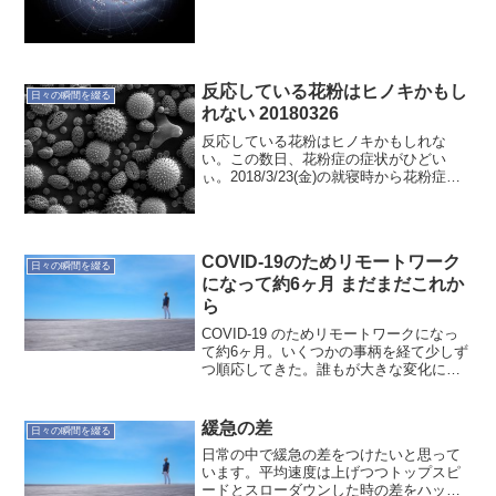
反応している花粉はヒノキかもし
日々の瞬間を綴る
れない 20180326
反応している花粉はヒノキかもしれな
い。この数日、花粉症の症状がひどい
ぃ。2018/3/23(金)の就寝時から花粉症の
症状が強くでているぅ。就寝時にくしゃ
みと鼻水が止まらない感じ。今年ひどく
なる前は、朝の一時期を過ぎれば花粉へ
の反応が収まって...
COVID-19のためリモートワーク
日々の瞬間を綴る
になって約6ヶ月 まだまだこれか
ら
COVID-19 のためリモートワークになっ
て約6ヶ月。いくつかの事柄を経て少しず
つ順応してきた。誰もが大きな変化に向
かいあっていることでしょう。余りにも
大きなことで、僕にとって直ぐに慣れる
ようなものではなかった。例外はあるも
緩急の差
日々の瞬間を綴る
のの、その時々...
日常の中で緩急の差をつけたいと思って
います。平均速度は上げつつトップスピ
ードとスローダウンした時の差をハッキ