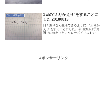
リとね。そうすることで心身のバランス
が保たれるのではないかと。今はギアの
入れ替えが下手くそになってます。前は
そんことなかったんだが、...
1日の”ふりかえり”をすることに
日々の瞬間を綴る
した 20180813
日々滞りなく生活できるように、"ふりか
えり"をすることにした。今日はほぼ予定
通りに終わった。クローズドリストでタ
スクを限定すれば、楽に過ごせますね。
限定するから持ち物も少なくできるから
良い感じです。学びのための書籍を購入
したので、明日は引き...
スポンサーリンク