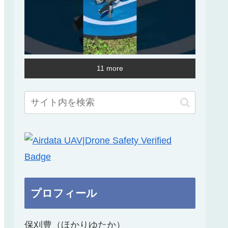
11 more
プロフィール
保刈豊（ほかりゆたか）