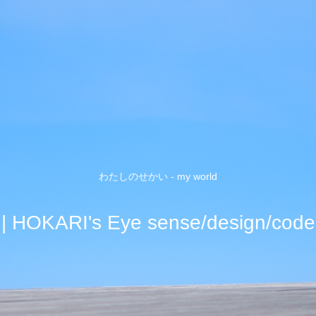
わたしのせかい - my world
| HOKARI's Eye sense/design/code