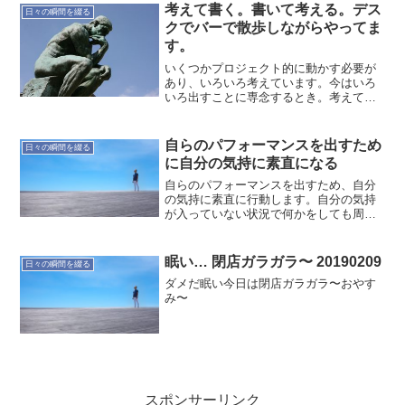
考えて書く。書いて考える。デス
日々の瞬間を綴る
クでバーで散歩しながらやってま
す。
いくつかプロジェクト的に動かす必要が
あり、いろいろ考えています。今はいろ
いろ出すことに専念するとき。考えて書
いたり…書いたのを見返して考えたり…
デスクであったり…バーであったり…散
歩しながらであったり…何か新しいもの
自らのパフォーマンスを出すため
日々の瞬間を綴る
を生み出す時には、動きの...
に自分の気持に素直になる
自らのパフォーマンスを出すため、自分
の気持に素直に行動します。自分の気持
が入っていない状況で何かをしても周り
に迷惑を掛けるだけです。今日のコーチ
ングで、なんとなく間接的に感じていた
こと。当然、気持ちの良さだけに身を置
眠い… 閉店ガラガラ〜 20190209
日々の瞬間を綴る
いてはダメ。次のステージ...
ダメだ眠い今日は閉店ガラガラ〜おやす
み〜
スポンサーリンク