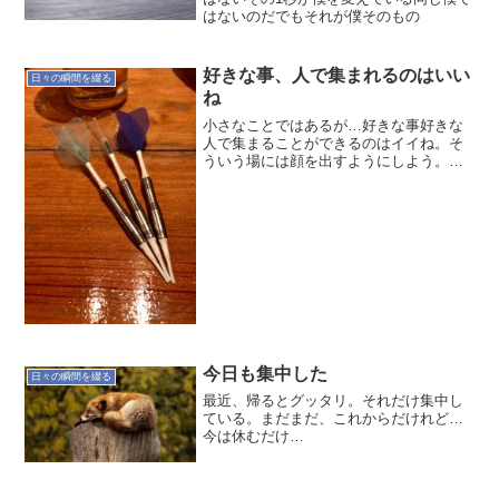
はないのだでもそれが僕そのもの
好きな事、人で集まれるのはいい
日々の瞬間を綴る
ね
小さなことではあるが…好きな事好きな
人で集まることができるのはイイね。そ
ういう場には顔を出すようにしよう。オ
ヤジのつぶやき… でした20171202
今日も集中した
日々の瞬間を綴る
最近、帰るとグッタリ。それだけ集中し
ている。まだまだ、これからだけれど…
今は休むだけ…