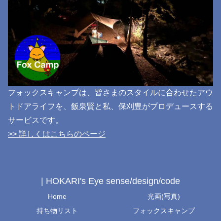
フォックスキャンプは、皆さまのスタイルに合わせたアウ
トドアライフを、飯泉賢と私、保刈豊がプロデュースする
サービスです。
>> 詳しくはこちらのページ
| HOKARI's Eye sense/design/code
Home
光画(写真)
持ち物リスト
フォックスキャンプ