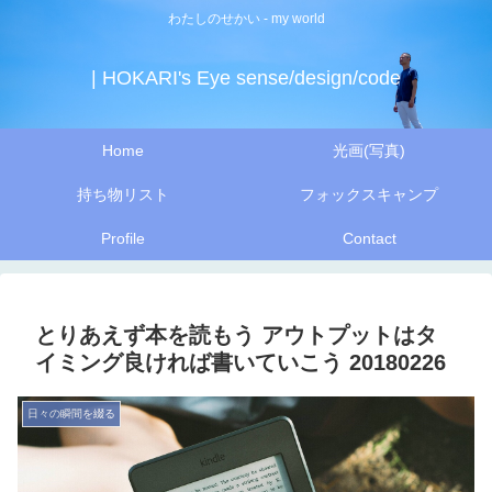
わたしのせかい - my world
| HOKARI's Eye sense/design/code
Home
光画(写真)
持ち物リスト
フォックスキャンプ
Profile
Contact
とりあえず本を読もう アウトプットはタ
イミング良ければ書いていこう 20180226
日々の瞬間を綴る