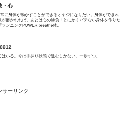
技・心
た。常に身体が動かすことができるオヤジになりたい。身体ができれ
技が磨かれれば、あとは心の勝負！とにかくバテない身体を作りた
ングPOWER breathe体...
912
てはいる。今は手探り状態で進むしかない。一歩ずつ。
ンサーリンク