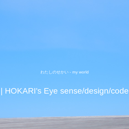
わたしのせかい - my world
| HOKARI's Eye sense/design/code