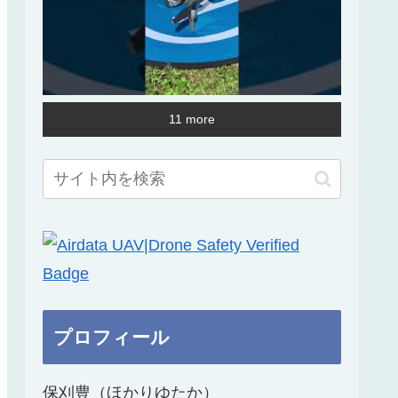
11 more
プロフィール
保刈豊（ほかりゆたか）