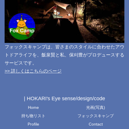
フォックスキャンプは、皆さまのスタイルに合わせたアウ
トドアライフを、飯泉賢と私、保刈豊がプロデュースする
サービスです。
>> 詳しくはこちらのページ
| HOKARI's Eye sense/design/code
Home
光画(写真)
持ち物リスト
フォックスキャンプ
Profile
Contact