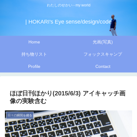
わたしのせかい - my world
| HOKARI's Eye sense/design/code
Home
光画(写真)
持ち物リスト
フォックスキャンプ
Profile
Contact
ほぼ日刊ほかり(2015/6/3) アイキャッチ画
像の実験含む
日々の瞬間を綴る