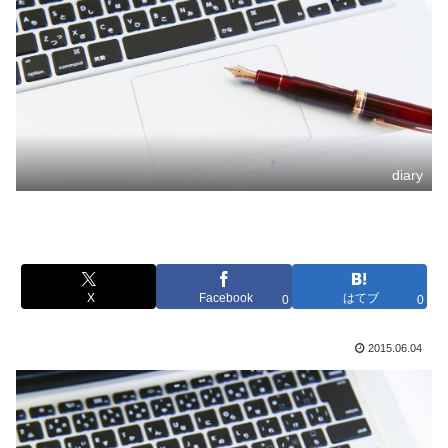
diary
X
Facebook
はてブ
0
0
2015.06.04