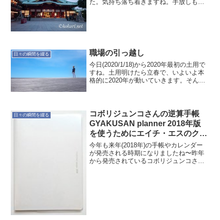
た。気持ち落ち着きますね。手放しもあ
りーの、ひと時でした。
職場の引っ越し
日々の瞬間を綴る
今日(2020/1/18)から2020年最初の土用で
すね。土用明けたら立春で、いよいよ本
格的に2020年が動いていきます。そんな
昨日は、職場の引っ越し準備の日でし
た。土用に入る前、いいタイミングで引
っ越しのような気がします。個人的にも
通勤時...
コボリジュンコさんの逆算手帳
日々の瞬間を綴る
GYAKUSAN planner 2018年版
を使うためにエイチ・エスのクリ
アノートカバーを購入
今年も来年(2018年)の手帳やカレンダー
が発売される時期になりましたね〜昨年
から発売されているコボリジュンコさん
のこだわりがさり気なく詰まった素敵な
逆算手帳 (GYAKUSAN planner)ですが、
今年もマイナーバージョンアップして
登...