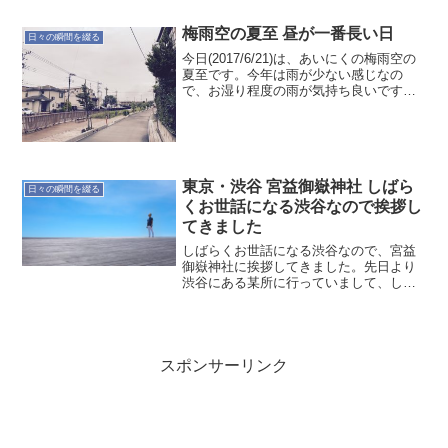
梅雨空の夏至 昼が一番長い日
日々の瞬間を綴る
今日(2017/6/21)は、あいにくの梅雨空の
夏至です。今年は雨が少ない感じなの
で、お湿り程度の雨が気持ち良いです。
お日さまは見られないものの、昼が一番
長い日なのでエネルギーが強いのですか
ね。強いエネルギーをもらって笑顔でい
きましょう。#...
東京・渋谷 宮益御嶽神社 しばら
日々の瞬間を綴る
くお世話になる渋谷なので挨拶し
てきました
しばらくお世話になる渋谷なので、宮益
御嶽神社に挨拶してきました。先日より
渋谷にある某所に行っていまして、しば
らくお世話になる地なので、ふと近くの
神社を検索したところ宮益御嶽神社があ
りました。何度も宮益坂は通っています
が、こんなところに神社が...
スポンサーリンク