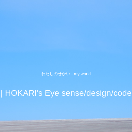
わたしのせかい - my world
| HOKARI's Eye sense/design/code