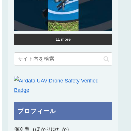
11 more
プロフィール
保刈豊（ほかりゆたか）