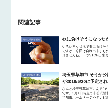
関連記事
欲に負けそうになったが
日々の瞬間を綴る
いろいろな状況で欲に負けそ
ですが…今回は自制出来まし
れませんね。一つSTOP出来
埼玉県草加市 そうか
日々の瞬間を綴る
が2018/5/20に予定
なんと埼玉県草加市にある”
です。5月1日時点で非公式情
草加市ホームページやテレビ東