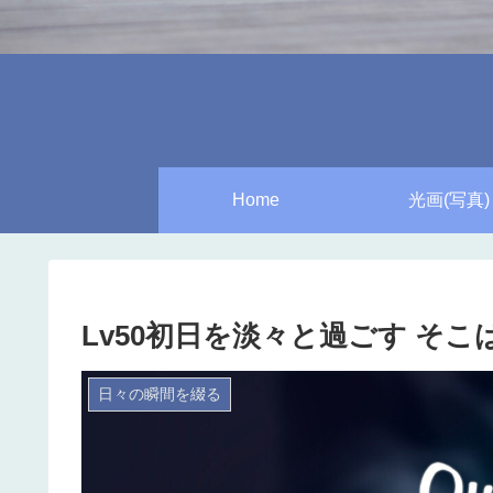
Home
光画(写真)
Lv50初日を淡々と過ごす そこはか
日々の瞬間を綴る