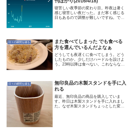
刊ほかり(2016/4/18)
寝苦しい夜季節の変わり目。昨夜は暑く
感じ寝苦しい夜だった。まだ寒く感じる
日もあるので調整が難しいですね。で
は"睡眠と体調"の記録です。本日(4/18)の
定点観測 就寝時間:00:01 起床時間:06:39
睡眠時間:5時間51分 就寝前行動...
また食べてしまった でも食べる
日々の瞬間を綴る
方を選んでいるんだよなぁ
どうしても夜遅くに食べてしまう。どう
したものか。少しだけハードルを設けよ
う。23時以降は食べない。これならなん
とかなりそうだ。とりあえずチャレン
ジ！
無印良品の木製スタンドを手に入
日々の瞬間を綴る
れる
最近、無印良品の商品を購入していま
す。昨日は木製スタンドを手に入れまし
た。なぜ木製スタンドちょっとした変化
の一つです。居心地の良い部屋を目指し
ていたのですが、目指している方向が違
ったようです。そのためのアイテムの一
つ？としての木製スタンドで...