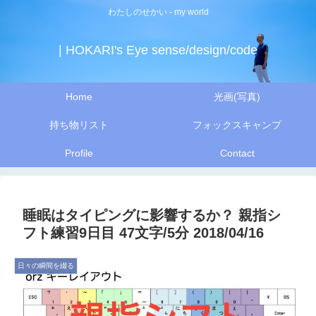
わたしのせかい - my world
| HOKARI's Eye sense/design/code
Home
光画(写真)
持ち物リスト
フォックスキャンプ
Profile
Contact
睡眠はタイピングに影響するか？ 親指シ
フト練習9日目 47文字/5分 2018/04/16
日々の瞬間を綴る