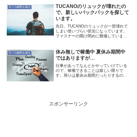
TUCANOのリュックが壊れたの
日々の瞬間を綴る
で、新しいバックパックを探して
います。
先日、TUCANOのリュックが一部壊れて
しまい使いづらい状況になっています。
ファスナーの開け閉めに難儀していま
す。このリュック2012/11/12から使って
いて、約2年半ですが、公私共に、いろい
ろな場所に行ってくれた優れたリュック
休み無しで稼働中 夏休み期間中
日々の瞬間を綴る
でした。ほ...
ではありますが…
仕事があってなんとかやっていけている
ので、稼働できることは嬉しい限りで
す。周りは夏休み期間だったりするので
オフィスに出ているのは少数。そんな環
境で溜まっていたタスクを一気に片付け
ました。結構クリアになったと思うの
で、ちゃんと次の設計構築に取...
スポンサーリンク