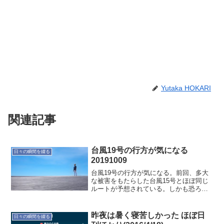
Yutaka HOKARI
関連記事
台風19号の行方が気になる
日々の瞬間を綴る
20191009
台風19号の行方が気になる。前回、多大
な被害をもたらした台風15号とほぼ同じ
ルートが予想されている。しかも恐ろし
いことに勢力は前回より強そう。何が起
こるか分からないから可能な範囲で災害
に備えよう。
昨夜は暑く寝苦しかった ほぼ日
日々の瞬間を綴る