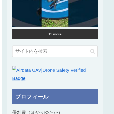
11 more
プロフィール
保刈豊（ほかりゆたか）