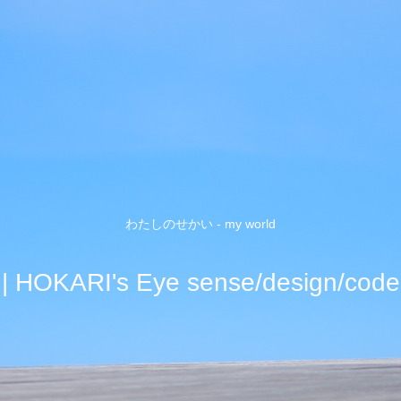
わたしのせかい - my world
| HOKARI's Eye sense/design/code