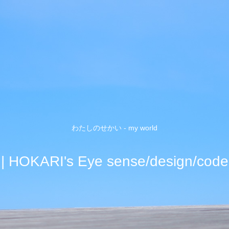
わたしのせかい - my world
| HOKARI's Eye sense/design/code