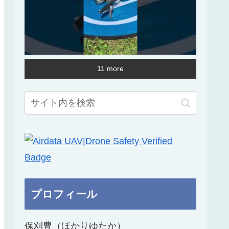
11 more
プロフィール
保刈豊（ほかりゆたか）