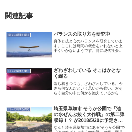
関連記事
バランスの取り方を研究中
日々の瞬間を綴る
身体と技と心のバランスを研究していま
す。ここには時間の概念をいれないと上
手くいかないようです。特に現代社会で
は生活のリズムが早いので注意が必要だ
と考えています。人それぞれペースは違
うものの全力疾走する日が多い感じ。心
で ”やるぞ！” って思...
ざわざわしている そこはかとな
日々の瞬間を綴る
く綴る
落ち着きつつも、ざわざわしている。今
さら何なんだという思いがも強い。おそ
らく自分の中に何かを抱えているからの
反応なのだろう。それを掘り下げる術を
持ち合わせていない。今はただ、そんな
人がいるんだなぁと感じるようにしてい
埼玉県草加市 そうか公園で「池
日々の瞬間を綴る
る。それと、ざわざわして...
の水ぜんぶ抜く大作戦」の第二弾
収録！？ が2018/5/20に予定され
ている？
なんと埼玉県草加市にある”そうか公園”で