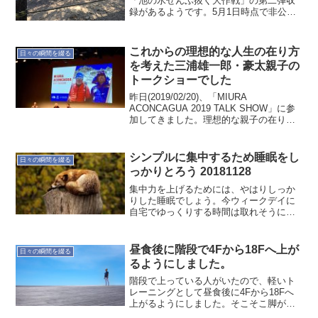
「池の水ぜんぶ抜く大作戦」の第二弾収
録があるようです。5月1日時点で非公式
情報ですが、平成30年５月20日(日)のよ
うです。情報源はこちら。草加市ホーム
ページやテレビ東京のホームページ見て
これからの理想的な人生の在り方
日々の瞬間を綴る
も載っていま...
を考えた三浦雄一郎・豪太親子の
トークショーでした
昨日(2019/02/20)、「MIURA
ACONCAGUA 2019 TALK SHOW」に参
加してきました。理想的な親子の在り方
や年老いてもチャレンジする気持ちに凄
く感銘を受けてきました。志は大切だな
ぁ〜今後、この記事はリライトしてい...
シンプルに集中するため睡眠をし
日々の瞬間を綴る
っかりとろう 20181128
集中力を上げるためには、やはりしっか
りした睡眠でしょう。今ウィークデイに
自宅でゆっくりする時間は取れそうにな
い。であるなら、いろいろしようと頑張
るのではなく、昼間集中できるように早
く寝よう。なんて書いていたら"水星逆行
昼食後に階段で4Fから18Fへ上が
日々の瞬間を綴る
だから資金繰りが…"み...
るようにしました。
階段で上っている人がいたので、軽いト
レーニングとして昼食後に4Fから18Fへ
上がるようにしました。そこそこ脚が鍛
えられています普段どれだけ脚を使って