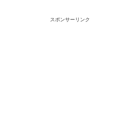
いないんだってくらい鍛えられています
ね。脚がプルプルします。目が回ります
ちょっとほぼおなじ階...
スポンサーリンク