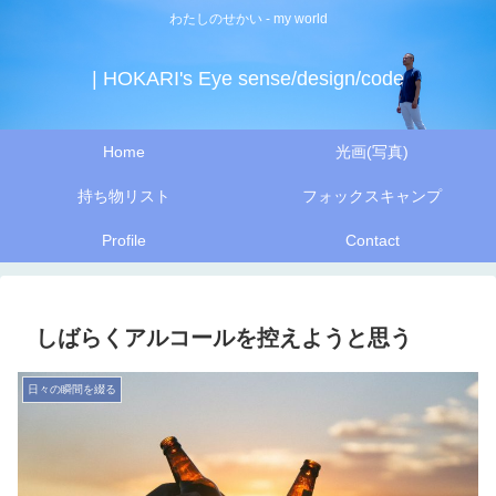
わたしのせかい - my world
| HOKARI's Eye sense/design/code
Home
光画(写真)
持ち物リスト
フォックスキャンプ
Profile
Contact
しばらくアルコールを控えようと思う
日々の瞬間を綴る