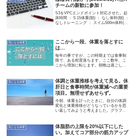
気になる体重
れだ！"と感じ...
チームの新歓に参加！
S3をVPCエンドポイント対応させた。起
床時間 ： 5:15体重(朝) ： なし体幹(朝) ：
なしトレーニング ： スイム500m体幹(夜)
： 腹筋10回x3セット体重(夜) ： なし就寝
時間 ： 23：10A社Kチームの新人歓迎会
へ参...
ここから一段、体重を落とすに
気になる体重
は…
毎年の事ですが、この時期までは食事制
限で、ある程度落ちます。ここ数年、こ
こから増加に転じます。朝晩は過ごし易
くなり、食事も美味しく感じられること
から食べ過ぎで。幸い少し前、流行り病
になって胃が小さくなっているので、何
体調と体重推移を考えて見る。休
気になる体重
とか耐えたい。2016年...
肝日と食事時間が体重減への重要
項目。無理せずあせらず。
今朝、体重を計ったときに、自分の体調
変化と体重推移がどうなっているかを思
い返してみようと考えました。グラフは
朝晩に体重測定した結果です。ただ、何
日も計測していない日があったり、朝だ
け夜だけなんて時もあります。今年の1月
体脂肪の上限を20%以下にした
気になる体重
末〜2月初めにかけて体...
い。加えてコア部分の筋力アップ