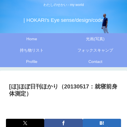
わたしのせかい - my world
| HOKARI's Eye sense/design/code
Home
光画(写真)
持ち物リスト
フォックスキャンプ
Profile
Contact
[ほ]ほぼ日刊ほかり（20130517：就寝前身
体測定）