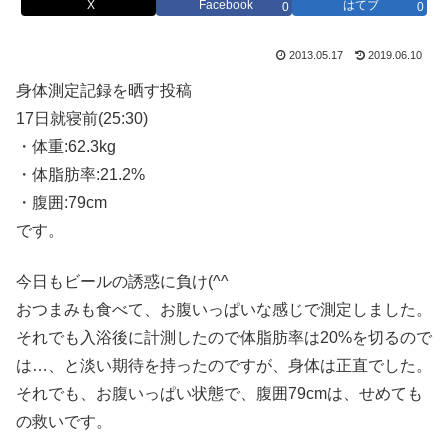
X
Facebook
はてブ
0
0
2013.05.17
2019.06.10
身体測定記録を晒す投稿
17日就寝前(25:30)
・体重:62.3kg
・体脂肪率:21.2%
・腹囲:79cm
です。
今日もビールの誘惑に負け(^^ゞ
おつまみも食べて、お腹いっぱいな感じで測定しました。
それでも入浴後に計測したので体脂肪率は20%を切るので
は…、と淡い期待を持ったのですが、身体は正直でした。
それでも、お腹いっぱい状態で、腹囲79cmは、せめても
の救いです。