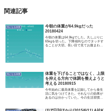
関連記事
今朝の体重が64.9kgだった
気になる体重
20180424
今朝の体重は64.9kgでした。久しぶりに
65kgを切った。下降傾向なのでタッチす
ることが大切。長い目で見てお腹まわり
の筋トレかなぁ〜
体重を下げることではなく、上限
気になる体重
を抑える方向で体調を整えようと
考える 20180915
今年始めに最高体重を記録してから食生
活に気をつけてきた。それなりの効果が
あるのは分かっていた。今の生活習慣だ
と体重的には、これ以上は下がらないと
思う。今回発売されているTarzanのテー
マは、"二度と太らない！"。感覚的に"こ
ほぼ日刊ほかり(2015/6/11) A社K