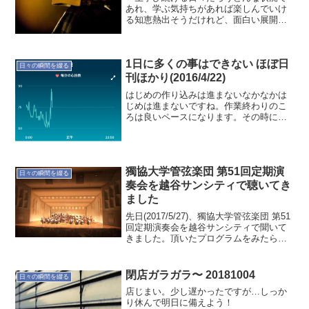
あれ、学ぶ気持ちがあれば楽しんでいけ
る知恵熱出そうだけれど、面白い展開が
続く〜
1日に多くの事はできない ほぼ日
日々の瞬間を綴る
刊ほかり(2016/4/22)
はじめの作り込みは進まないなかなかは
じめは進まないですね。作業終わりのこ
ろは良いペースになります。その時には
終わるころです。では"睡眠と体調"の記
録です。本日(4/22)の定点観測 就寝時
間:00:15(23:30) 起床時間:05:31(...
獨協大学管弦楽団 第51回定期演
日々の瞬間を綴る
奏会を越谷サンシティで聴いてき
ました
先日(2017/5/27)、獨協大学管弦楽団 第51
回定期演奏会を越谷サンシティで聞いて
きました。頂いたプログラムをみたら、
娘がビオラのパートトップになっていま
した。凄いことですね。大学に入ってか
らはじめたことなので、まだビオラのパ
閉店ガラガラ〜 20181004
日々の瞬間を綴る
ートトッ...
店じまい。少し遅かったですが…しっか
り休んで明日に備えよう！