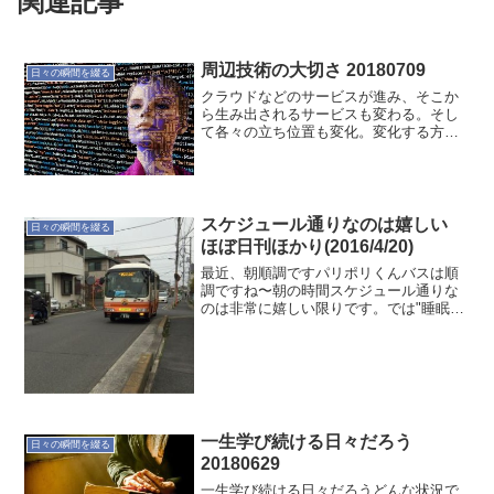
関連記事
周辺技術の大切さ 20180709
日々の瞬間を綴る
クラウドなどのサービスが進み、そこか
ら生み出されるサービスも変わる。そし
て各々の立ち位置も変化。変化する方向
は常に見えるので、行き先の周辺技術に
は触れておく必要がある。変化が激しい
今だから、アンテナ張って素早く動こ
う。改訂新版JavaScr...
スケジュール通りなのは嬉しい
日々の瞬間を綴る
ほぼ日刊ほかり(2016/4/20)
最近、朝順調ですパリポリくんバスは順
調ですね〜朝の時間スケジュール通りな
のは非常に嬉しい限りです。では"睡眠と
体調"の記録です。本日(4/20)の定点観測
就寝時間:02:12 起床時間:07:20 睡眠時
間:4時間52分 就寝前行動:イン...
一生学び続ける日々だろう
日々の瞬間を綴る
20180629
一生学び続ける日々だろうどんな状況で