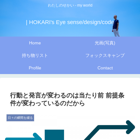
わたしのせかい - my world
| HOKARI's Eye sense/design/code
Home
光画(写真)
持ち物リスト
フォックスキャンプ
Profile
Contact
行動と発言が変わるのは当たり前 前提条
件が変わっているのだから
日々の瞬間を綴る