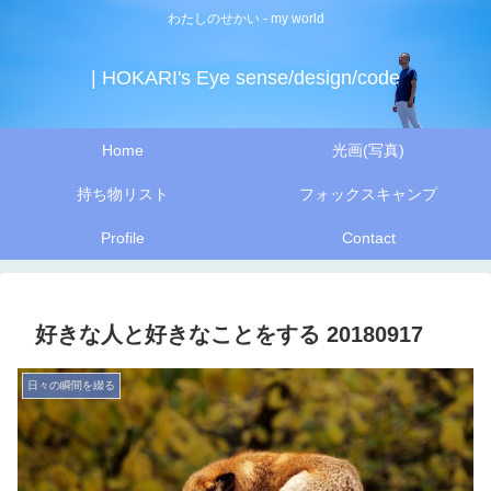
わたしのせかい - my world
| HOKARI's Eye sense/design/code
Home
光画(写真)
持ち物リスト
フォックスキャンプ
Profile
Contact
好きな人と好きなことをする 20180917
日々の瞬間を綴る