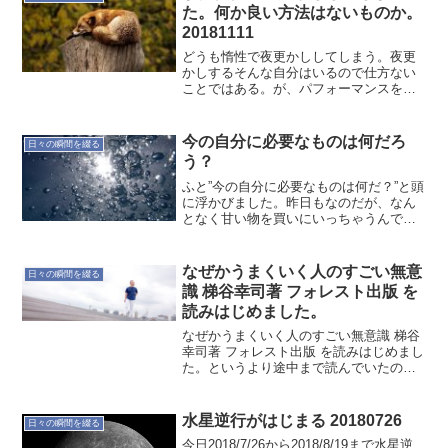
た。何か良い方法はないものか。
20181111
どうも惰性で夜更かししてしまう。夜更
かしするそんな自分はいるので仕方ない
ことではある。が、パフォーマンスを保
つために睡眠は大切だ。何か良い方法は
ないだろうか。いろいろと試行錯誤だ
な。
今の自分に必要なものは何だろ
日々の瞬間を綴る
う？
ふと”今の自分に必要なものは何だ？”と頭
に浮かびました。昨日もなのだが、なん
となく甘い物を買いにいっちゃうんです
よ。疲れているから甘い物という短絡的
に考えて良いのだろうか？本当はじっく
りと食を見直した方が良いのではないか
なぜかうまくいく人のすごい無意
日々の瞬間を綴る
とも。様々な問題を抱...
識 梯谷幸司著 フォレスト出版 を
読みはじめました。
なぜかうまくいく人のすごい無意識 梯谷
幸司著 フォレスト出版 を読みはじめまし
た。というより途中まで読んでいたので
すが、止まってしまっていたので、はじ
めから読むことにしました。どんな理由
で手にしたかは忘れました。そういえば
水星逆行がはじまる 20180726
日々の瞬間を綴る
無意識に関する本が...
今日2018/7/26から2018/8/19まで水星逆