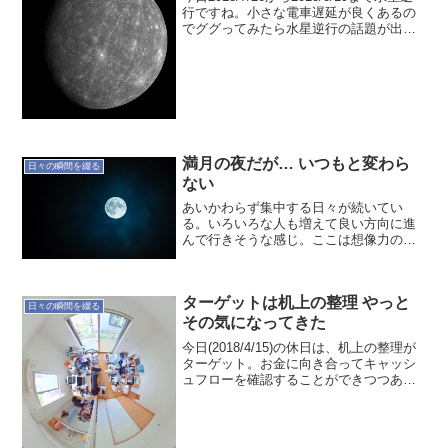
行ですね。小さな電車遅延が良くあるの
でググってみたら水星逆行の話題が出て
ました。その時の状況によりますが、そ
れなりに影響されるんですよね。一番影
響が分かりやすい天体の動き。土用とも
重なっ...
満月の夜だが… いつもと変わら
日々の瞬間を綴る
ない
あいかわらず集中する日々が続いてい
る。いろいろな人も増えて良い方向に進
んで行きそうな感じ。ここは想像力の世
界だが…決めた今の状況に真面目に取り
組むだけ。ただ、それだけ…それでは。
ターゲットは机上の整理 やっと
日々の瞬間を綴る
その気になってきた
今日(2018/4/15)の休日は、机上の整理が
ターゲット。お金に向き合ってキャッシ
ュフローを確認することができつつあ
る。やっと片付けに気持ちが向いてき
た。もっと効率的で加速するやり方もあ
るだろうが、習慣化するためには今のペ
ースが良いのかも...