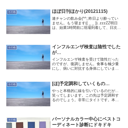
を書き出すと朝になりそうなので、簡単
に…心の開放今の現場にジョインしてか
ら良い方向に行った気がします。という
ほぼ日刊ほかり(20121115)
その他
より、もしかしてだ...
連チャンの飲み会(^^;;昨日より酔ってい
ません。もう寝ます(( _ _ ))..zzzZZ明日
は、始業1時間前に現場到着して、日次レ
ビューとタスクチェックをしたいと思い
ます。
インフルエンザ検査は陰性でした
その他
が…
インフルエンザ検査を受けて陰性だった
のですが、復調しません。食事を極少量
にし、病いに対抗する身体にしていま
す。いろいろとリセットです。
[ほ]予定調和していくもの…
その他
やっと本格的に線を引いているのだが...
笑ってしまいます。この先は予定調和す
るのでしょう。非常にタイトです。本日
締め切りのリクエスト(数100台超のサー
バ構築)が一つも届いていません。この時
点で笑える。--ほかりゆたか
パーソナルカラー中心にベストコ
その他
ーディネート診断にドキドキ