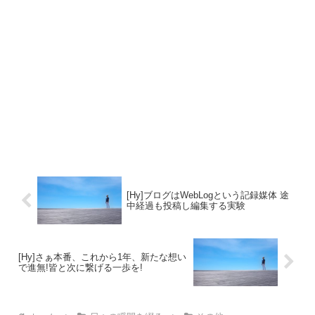
[Hy]ブログはWebLogという記録媒体 途
中経過も投稿し編集する実験
[Hy]さぁ本番、これから1年、新たな想い
で進無!皆と次に繋げる一歩を!