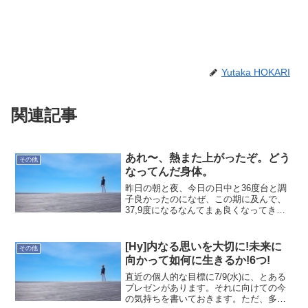
Yutaka HOKARI
関連記事
あれ〜、熱また上がったぞ。どう
その他
なってんだ身体。
昨日の朝と夜、今日の日中と36度台と調
子良かったのになぜ、この期に及んで、
37,9度になるなんてまぁ良くなってきて
いるので心配はしていないんだけどね。
[Hy]内なる思いを大切に!未来に
その他
向かって如何に生きるか!6つ!
直近の個人的な目標に7/9(水)に、とある
プレゼンがあります。それに向けての今
の気持ちを書いておきます。ただ、多く