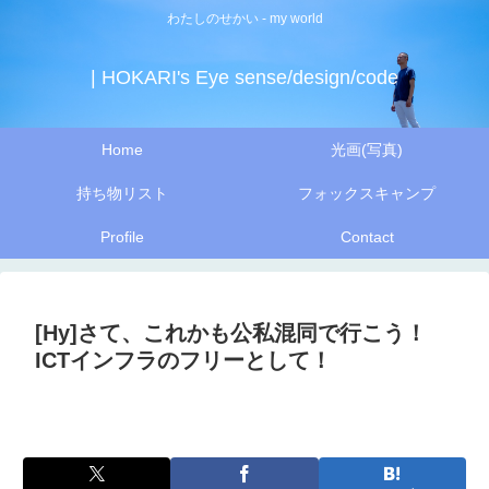
わたしのせかい - my world
| HOKARI's Eye sense/design/code
Home
光画(写真)
持ち物リスト
フォックスキャンプ
Profile
Contact
[Hy]さて、これかも公私混同で行こう！
ICTインフラのフリーとして！