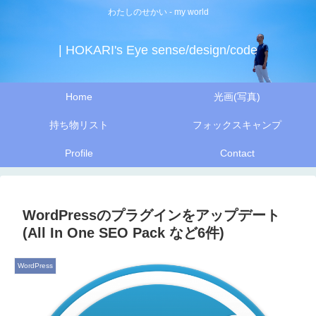
わたしのせかい - my world
| HOKARI's Eye sense/design/code
Home
光画(写真)
持ち物リスト
フォックスキャンプ
Profile
Contact
WordPressのプラグインをアップデート
(All In One SEO Pack など6件)
WordPress