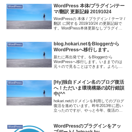
WordPress 本体/プラグイン/テー
WordPress
マ/翻訳 更新記録 20191024
WordPressの 本体 / プラグイン / テーマ /
翻訳 に関する 2019/10/24 の更新記録で
す。WordPress本体更新なしプラグイン
All In One SEO Pack 3.2.9 ->
3.2.10Category...
blog.hokari.netをBloggerから
WordPress
WordPressへ移行します。
新たに再出発です。をBloggerから
WordPressへ移行します。いままでのは
元々ので見ることはできます。よろしく
お願いします！
[Hy]独自ドメイン名のブログ復活
WordPress
へ！ただいま環境構築の試行錯誤
中(^^ゞ
hokari.netのドメインを利用してのブログ
復活を進めています。昨年2013年に思い
立ったのですが、やっと今年、復活の目
処がたってきたかと思います。とは言う
ものの、カメの歩みで一進一退です。大
まかなタスクは次の通り。DNSサーバ移
WordPressのプラグインをアッ
WordPress
行ブロ...
プデート( Jetpack by