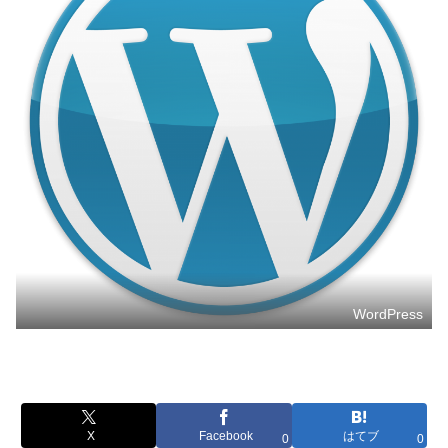
WordPress
X
Facebook
はてブ
0
0