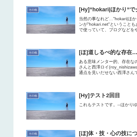
[Hy]”hokari|ほ
その他
当然の事なれど…"hokari
ンが"hokari.net"とい
で使っていて、ブログなどをや
[ほ]道しるべ的な存在
その他
ある意味メンター的、存在なのか
さんと西澤ロイ(roy_nish
通点を見いだせない西澤さんです
[Hy]テスト2回目
その他
これもテストです。--ほかり
[ほ]体・技・心の技に
その他