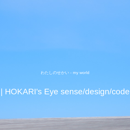
わたしのせかい - my world
| HOKARI's Eye sense/design/code