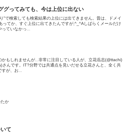
かり”でググってみても、今は上位に出ない
|ほかり"で検索しても検索結果の上位には出てきません。昔は、ドメイ
うこともあってか、すぐ上位に出てきたんですが;^_^Aしばらくメールだけ
っていなかっ...
…
もしれませんが...非常に注目している人が、立花岳志(@ttachi)
izawa)さんです。IT?分野では共通点を見いだせる立花さんと、全く共
が、お...
ゆたか
ついて