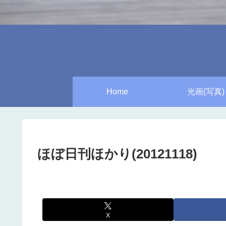
Home
光画(写真)
ほぼ日刊ほかり(20121118)
X