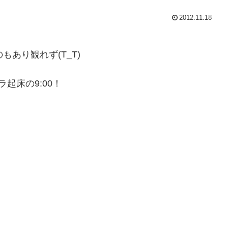
2012.11.18
あり観れず(T_T)
起床の9:00！
。