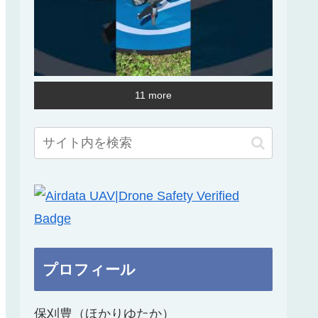
11 more
プロフィール
保刈豊（ほかりゆたか）