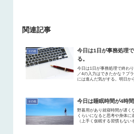
関連記事
今日は1日が事務処理
その他
る。
今日は1日が事務処理で終わ
／4の入力はできたかな？プ
には進んだ気がする。明日から
今日は睡眠時間が4時
その他
野暮用があり就寝時間が遅く
くらいになると思考や身体に
（上手く仮眠する習慣もない