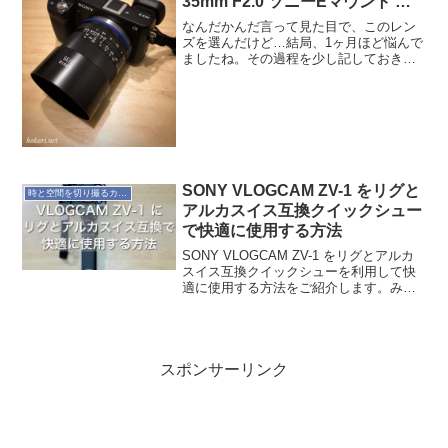
35mm F2.0 ソニーEマウント フ
ルサイズ対応 マニュアルフォー
なんだかんだ言って見た目で、このレン
カスレンズ] 購入記
ズを選んだけど…結局、1ヶ月ほど悩んで
ましたね。その過程を少し記しておきま
す。レンズ選びのきっかけ購入当時、近
い将来フルサイズに移行する気満々でし
た。（今はフィフティ・フィフティ）だ
から、ものくろさんにレ...
SONY VLOGCAM ZV-1 をリグと
時と空間を切り撮るカメラ
アルカスイス互換クイックシュー
で快適に使用する方法
SONY VLOGCAM ZV-1 をリグとアルカ
スイス互換クイックシューを利用して快
適に使用する方法をご紹介します。みな
さんは SONY VLOGCAM ZV-1 を使って
ますか？ZV-1 は動画を撮るのに良く考え
られたコンパクトデジタル...
スポンサーリンク