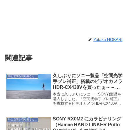
Yutaka HOKARI
関連記事
久しぶりにソニー製品「空間光学
時と空間を切り撮るカメラ
手ブレ補正」搭載のビデオカメラ
HDR-CX430Vを買ったぁ～ – わ
くわくドキドキ
本当に久しぶりにソニー（SONY)製品を
購入しました。「空間光学手ブレ補正」
を搭載するビデオカメラHDR-CX430Vで
す。SONY フルハイビジョンビデオカ
メラ 32GBメモリー内蔵 メモリースティ
ック/SD対応 HDR-CX430V/T...
SONY RX0M2 にカラビナリング
時と空間を切り撮るカメラ
（Hamee HAND LINKER Putto