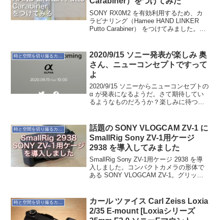
Carabiner）をつけてみた
SONY RX0M2 を有効利用するため、カ
ラビナリング（Hamee HAND LINKER
Putto Carabiner） をつけてみました。↓
これ小型だけど機動力を活かせていなか
ったので、これをつけてしばらく使って
みます。最近ストラ...
2020/9/15 ソニー発表が楽しみ 奥
時と空間を切り撮るカメラ
さん、ニューコンセプトですって
よ
2020/9/15 ソニーからニューコンセプトの
α が発表になるようだ。さて期待してい
るようなものだろうか？楽しみに待つと
しよう。
話題の SONY VLOGCAM ZV-1 に
時と空間を切り撮るカメラ
SmallRig Sony ZV-1用ケージ
2938 を導入してみました
SmallRig Sony ZV-1用ケージ 2938 を導
入しました。コンパクトカメラの形体で
ある SONY VLOGCAM ZV-1。グリップ
も付いていますが、少し小さく感じま
す。グリップ力を良くしたく SmaillRig
のケージを試...
カール ツァイス Carl Zeiss Loxia
時と空間を切り撮るカメラ
2/35 E-mount [Loxiaシリーズ