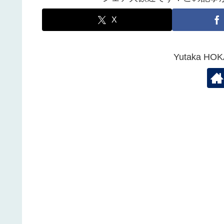
X
Yutaka 