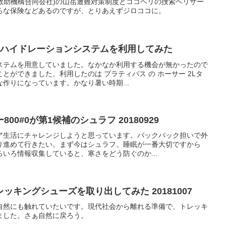
岳救助機構合同会社)の山岳遭難対策制度とココヘリの捜索ヘリサー
ろな保険などあるのですが、とりあえずジロココに。
 ハイドレーションシステムを利用してみた
ステムを用意していました。なかなか利用する機会が無かったので
とができました。利用したのは プラティパス の ホーサー 2Lタ
作りになっています。かなり暑い時期...
0#0が第1候補のシュラフ 20180929
ア生活にチャレンジしようと思っています。バックパック担いで外
り進めて行きたい。まず今はシュラフ。睡眠が一番大切ですから
いろ情報収集していると、寒さをどう防ぐのか...
ッキングシューズを取り出してみた 20181007
自然にも触れていたいです。現代社会から離れる準備で、トレッキ
ました。さぁ自然に戻ろう。