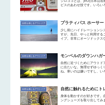
ジロココとは、jRO(日本山
ビスのあわせ技です。いろい
プラティパス ホーサー
自然を感じるアウトドア
少し前にハイドレーションシ
すが、先日、やっと利用するこ
イプ。非常にオーソドックスな
モンベルのダウンハガー80
自然を感じるアウトドア
自然に近づくためにアウトド
に出たいな。無理せずゆっく
ね。寒いのは嫌いですし、いろ
自然に触れるためにトレ
自然を感じるアウトドア
身体を動かすのが好きです。
ングシューズを取り出してみ