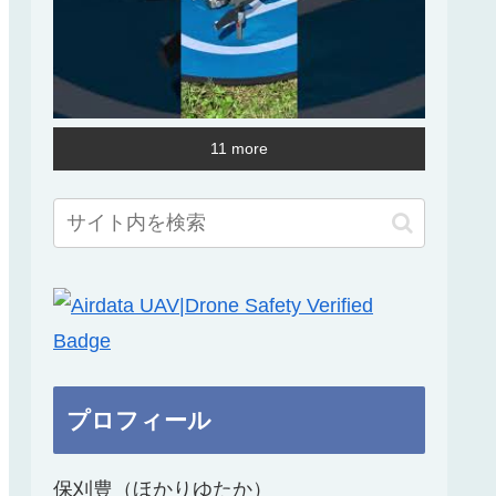
11 more
プロフィール
保刈豊（ほかりゆたか）