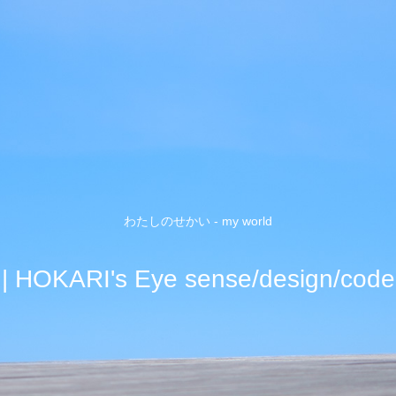
わたしのせかい - my world
| HOKARI's Eye sense/design/code