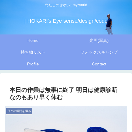
わたしのせかい - my world
| HOKARI's Eye sense/design/code
Home
光画(写真)
持ち物リスト
フォックスキャンプ
Profile
Contact
本日の作業は無事に終了 明日は健康診断
なのもあり早く休む
日々の瞬間を綴る