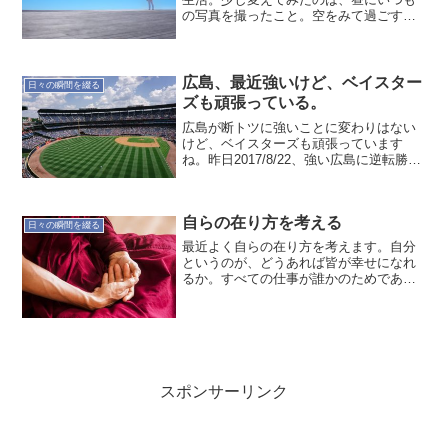
の写真を撮ったこと。空をみて過ごすの
が良いかなぁ〜あとふと思ったのは、や
はり動ける身体が欲しい。どうも鈍って
いる。ちょっとした切っ掛けだけなんだ
が…どうなりますかね〜
広島、最近強いけど、ベイスター
日々の瞬間を綴る
ズも頑張っている。
広島が断トツに強いことに変わりはない
けど、ベイスターズも頑張っています
ね。昨日2017/8/22、強い広島に逆転勝ち
みたいでしたね〜ベイスターズ逆転勝ち
横浜市民に愛され、さらに強いチームな
って欲しいものです。遥か昔、少年野球
自らの在り方を考える
が楽しみだったオ...
日々の瞬間を綴る
最近よく自らの在り方を考えます。自分
というのが、どうあれば皆が幸せになれ
るか。すべての仕事が誰かのためであ
り、わざわざ〇〇の為といってする必要
はない気がしています。大義名分を掲げ
ると胡散臭く感じます。自分が気持ちよ
く働けるのが自然体なんじゃ...
スポンサーリンク