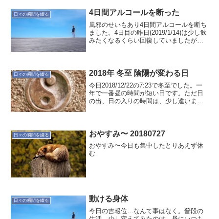
4日間アルコールを断った
日々の瞬間を綴る
風邪のせいもあり4日間アルコールを断ち
ました。4日目の昨日(2019/1/14)は少し飲
みたくなるくらい回復していましたが飲
みませんでした。これで胃腸の細胞は良
くなったかな？今日一日アルコール断ち
出来ればしたいと思います。
2018年 冬至 陰陽が変わる日
日々の瞬間を綴る
今日2018/12/22の7:23で冬至でした。一
年で一番昼の時間が短い日です。ただ日
の出、日の入りの時間は、少し違いま
す。今日の日の出は6:46ですが、今冬の
日の出が一番遅くなるのは、来年1/3から
1/11の6:50です。暫く暗い朝が続き...
おやすみ〜 20180727
日々の瞬間を綴る
おやすみ〜今日も集中したとりあえず休
む
動ける身体
日々の瞬間を綴る
今日の吉報位…なんて事はなく。普段の
生活。少し変えてみたのは、昼にいつも