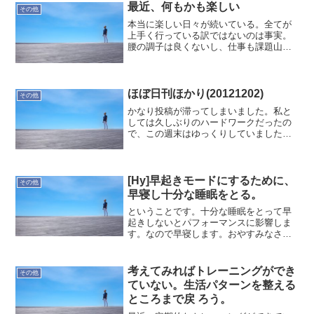
最近、何もかも楽しい
その他
本当に楽しい日々が続いている。全てが
上手く行っている訳ではないのは事実。
腰の調子は良くないし、仕事も課題山積
みだしね。そんな中でも今の現場は恵ま
れているので、心身共により良いところ
に持っていける。今日も1日、気持ち良く
行こう！
ほぼ日刊ほかり(20121202)
その他
かなり投稿が滞ってしまいました。私と
しては久しぶりのハードワークだったの
で、この週末はゆっくりしていました。
まぁ、経験上、大したことはないです
が。この３週間、新しい現場で過ごしま
した。改善しなければならない事が、数
多く見られる現場です。お客...
[Hy]早起きモードにするために、
その他
早寝し十分な睡眠をとる。
ということです。十分な睡眠をとって早
起きしないとパフォーマンスに影響しま
す。なので早寝します。おやすみなさ
い。--ほかりゆたか
考えてみればトレーニングができ
その他
ていない。生活パターンを整える
ところまで戻 ろう。