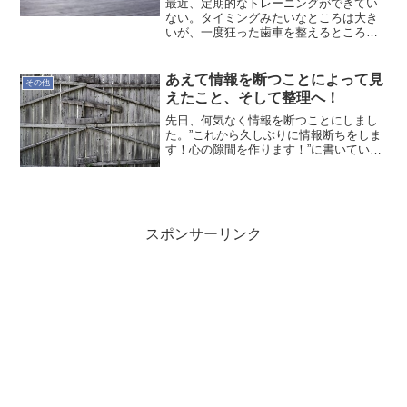
最近、定期的なトレーニングができてい
ない。タイミングみたいなところは大き
いが、一度狂った歯車を整えるところか
ら始めよう。先ずは、生活パターンの修
正からですね。エントリー済みのレース
も一旦は白紙で…無理せずパターンが戻
あえて情報を断つことによって見
その他
ったら行く！
えたこと、そして整理へ！
先日、何気なく情報を断つことにしまし
た。”これから久しぶりに情報断ちをしま
す！心の隙間を作ります！”に書いていま
す。久しぶりにメール、SNSのインター
ネットを中心にTVからも情報をシャット
アウトです。思い付きでやったので大き
く生活が変化した...
スポンサーリンク