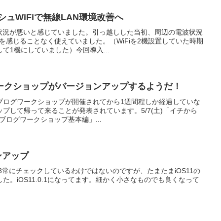
メッシュWiFiで無線LAN環境改善へ
続状況が悪いと感じていました。引っ越しした当初、周辺の電波状況
題を感じることなく使えていました。（WiFiを2機設置していた時期
て1機にしていました）今回導入...
ークショップがバージョンアップするようだ！
ブログワークショップが開催されてから1週間程しか経過していな
プして帰って来ることが発表されています。5/7(土)「イチから
モブログワークショップ基本編」...
ンアップ
003常にチェックしているわけではないのですが、たまたまiOS11の
。iOS11.0.1になってます。細かく小さなものでも良くなって