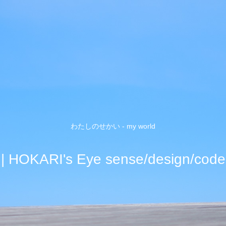
わたしのせかい - my world
| HOKARI's Eye sense/design/code