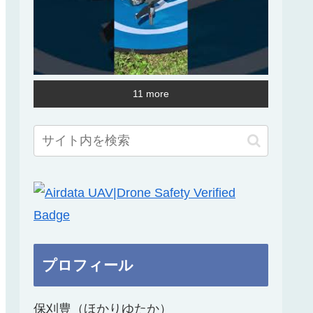
11 more
プロフィール
保刈豊（ほかりゆたか）