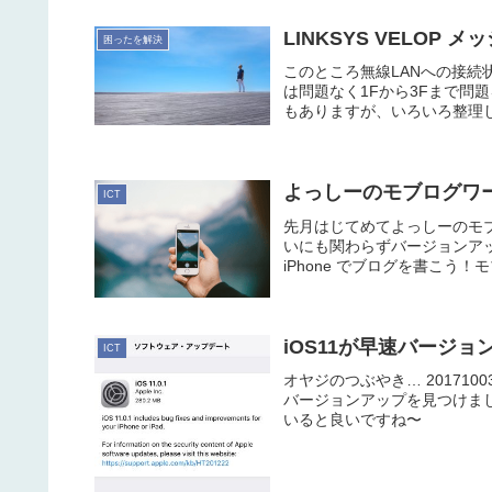
LINKSYS VELOP 
困ったを解決
このところ無線LANへの接
は問題なく1Fから3Fまで問
もありますが、いろいろ整理し
よっしーのモブログワ
ICT
先月はじてめてよっしーのモ
いにも関わらずバージョンアッ
iPhone でブログを書こう！
iOS11が早速バージョ
ICT
オヤジのつぶやき… 20171
バージョンアップを見つけました
いると良いですね〜