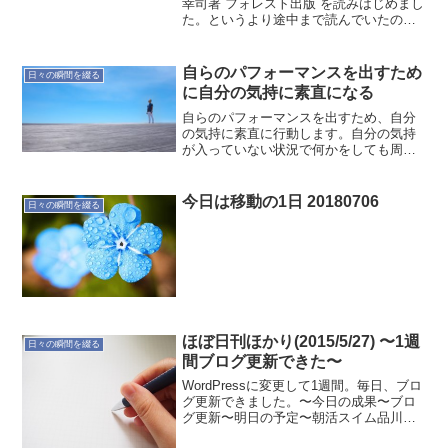
幸司著 フォレスト出版 を読みはじめまし
た。というより途中まで読んでいたので
すが、止まってしまっていたので、はじ
めから読むことにしました。どんな理由
で手にしたかは忘れました。そういえば
自らのパフォーマンスを出すため
日々の瞬間を綴る
無意識に関する本が...
に自分の気持に素直になる
自らのパフォーマンスを出すため、自分
の気持に素直に行動します。自分の気持
が入っていない状況で何かをしても周り
に迷惑を掛けるだけです。今日のコーチ
ングで、なんとなく間接的に感じていた
こと。当然、気持ちの良さだけに身を置
今日は移動の1日 20180706
日々の瞬間を綴る
いてはダメ。次のステージ...
ほぼ日刊ほかり(2015/5/27) 〜1週
日々の瞬間を綴る
間ブログ更新できた〜
WordPressに変更して1週間。毎日、ブロ
グ更新できました。〜今日の成果〜ブロ
グ更新〜明日の予定〜朝活スイム品川ラ
ンブログ更新睡眠時間の確保と集中が課