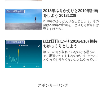
題なのは変わらず。シンプルなルーティ
ンはゆっくり考える。
2018年ふりかえりと2019年計画
日々の瞬間を綴る
をしよう 20181228
2018年のふりかえりをしましょう。その
後は2019年の計画を。とりあえず今日は
寝ますけどね。
ほぼ日刊ほかり(2016/4/10) 気持
日々の瞬間を綴る
ちゆっくりとしよう
根っこの何が取れていないとも思うの
で、勘違いかもしれないが。やりたいこ
とやってやりたくないことはやっていな
いと思う。今以上に楽しく暮らせればい
いなぁと改めて思った。今日も夜まで長
丁場。気持ちゆっくりと過ごそうと考え
ている。では"睡眠と体調"...
スポンサーリンク