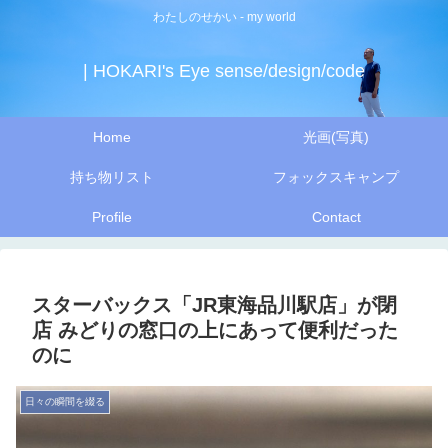
わたしのせかい - my world
| HOKARI's Eye sense/design/code
Home
光画(写真)
持ち物リスト
フォックスキャンプ
Profile
Contact
スターバックス「JR東海品川駅店」が閉
店 みどりの窓口の上にあって便利だった
のに
日々の瞬間を綴る