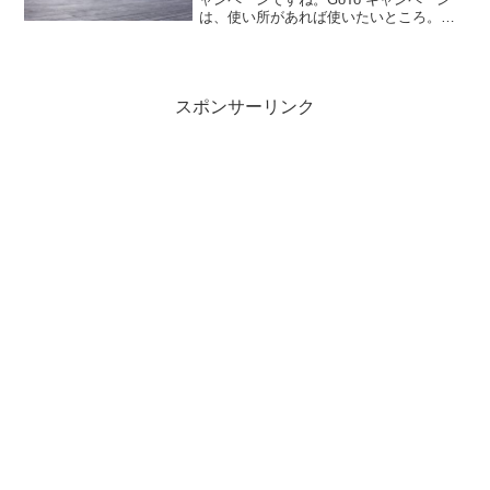
は、使い所があれば使いたいところ。僕
は普段おざなりになっている体調管理を
少し見直したいと思っています。体調悪
くないですが、絶好調な感じでもあり
ま...
スポンサーリンク