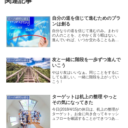
関連記事
自分の道を信じて進むためのプラ
日々の瞬間を綴る
ンは創る
自分なりの道を信じて進むのみ。まわり
の人のことを、とやかく言う暇はない。
進んでいれば、いつか交わることもある
だろう。決めたら進んで、マイルストー
ンで振り返る。振り返りの結果をフィー
ドバックして進むべき道を修正する。そ
の繰り返し。振り返ること...
友と一緒に階段を一歩ずつ進んで
日々の瞬間を綴る
いこう
やはり友はいいなぁ。同じことをするに
しても楽しい。一緒に階段を上がってい
こう！
ターゲットは机上の整理 やっと
日々の瞬間を綴る
その気になってきた
今日(2018/4/15)の休日は、机上の整理が
ターゲット。お金に向き合ってキャッシ
ュフローを確認することができつつあ
る。やっと片付けに気持ちが向いてき
た。もっと効率的で加速するやり方もあ