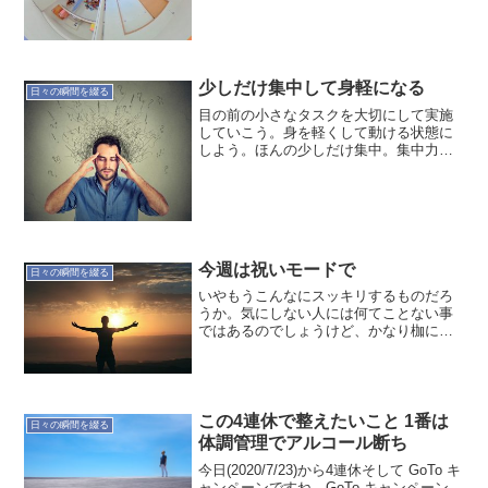
るだろうが、習慣化するためには今のペ
ースが良いのかも...
少しだけ集中して身軽になる
日々の瞬間を綴る
目の前の小さなタスクを大切にして実施
していこう。身を軽くして動ける状態に
しよう。ほんの少しだけ集中。集中力～
シータ波による脳活性posted with
amazlet at 17.06.13Della (2012-01-27)売
り上げランキ...
今週は祝いモードで
日々の瞬間を綴る
いやもうこんなにスッキリするものだろ
うか。気にしない人には何てことない事
ではあるのでしょうけど、かなり枷にな
ってたようですね。今週は祝いモードで
終わります。あらためてあるべき姿を追
い求めましょう。週末は片付けをして、
いろいろ手放しますかね。...
この4連休で整えたいこと 1番は
日々の瞬間を綴る
体調管理でアルコール断ち
今日(2020/7/23)から4連休そして GoTo キ
ャンペーンですね。GoTo キャンペーン