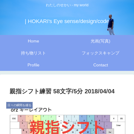
わたしのせかい - my world
| HOKARI's Eye sense/design/code
Home
光画(写真)
持ち物リスト
フォックスキャンプ
Profile
Contact
親指シフト練習 58文字/5分 2018/04/04
日々の瞬間を綴る