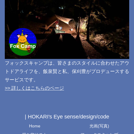
フォックスキャンプは、皆さまのスタイルに合わせたアウ
トドアライフを、飯泉賢と私、保刈豊がプロデュースする
サービスです。
>> 詳しくはこちらのページ
| HOKARI's Eye sense/design/code
Home
光画(写真)