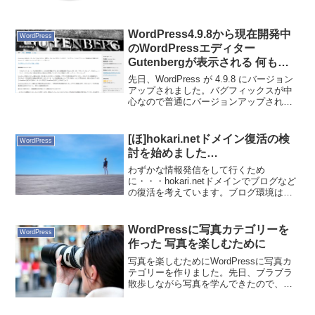
WordPress4.9.8から現在開発中
WordPress
のWordPressエディター
Gutenbergが表示される 何も知
らないあなたが採る道はこれ
先日、WordPress が 4.9.8 にバージョン
アップされました。バグフィックスが中
心なので普通にバージョンアップされま
す。ここまではいつものこと。しかし今
回は何やら新しいものが入っています。
WordPress 5.0 でリリースされ...
[ほ]hokari.netドメイン復活の検
WordPress
討を始めました…
わずかな情報発信をして行くため
に・・・hokari.netドメインでブログなど
の復活を考えています。ブログ環境は、
Amazon Web ServicesにWordPressかな
ぁ。クラウド環境で、いろいろ試せます
から。構築時は、AWS Ma...
WordPressに写真カテゴリーを
WordPress
作った 写真を楽しむために
写真を楽しむためにWordPressに写真カ
テゴリーを作りました。先日、ブラブラ
散歩しながら写真を学んできたので、そ
の楽しさを日常にしたいなぁと。なんだ
かんだ考えていたら、ブログは自由なも