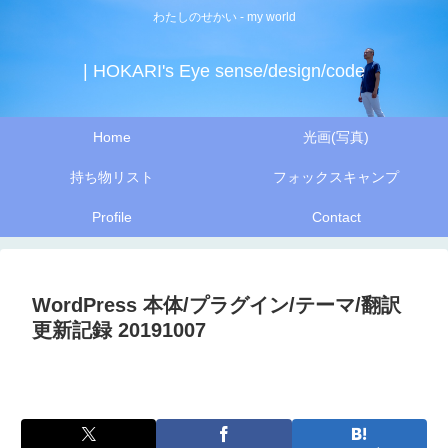
わたしのせかい - my world
| HOKARI's Eye sense/design/code
Home
光画(写真)
持ち物リスト
フォックスキャンプ
Profile
Contact
WordPress 本体/プラグイン/テーマ/翻訳
更新記録 20191007