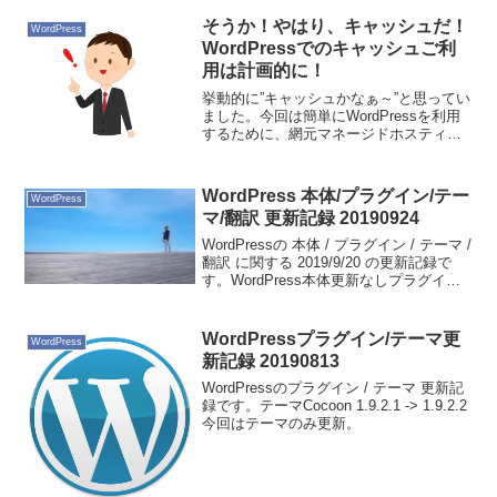
そうか！やはり、キャッシュだ！
WordPress
WordPressでのキャッシュご利
用は計画的に！
挙動的に”キャッシュかなぁ～”と思ってい
ました。今回は簡単にWordPressを利用
するために、網元マネージドホスティン
グプランのシングルインスタンスプラン
を利用することにしました。そして網元
AMIのWordPressにはプラグインの一つ
WordPress 本体/プラグイン/テー
WordPress
に...
マ/翻訳 更新記録 20190924
WordPressの 本体 / プラグイン / テーマ /
翻訳 に関する 2019/9/20 の更新記録で
す。WordPress本体更新なしプラグイン
All In One SEO Pack 3.2.7 -> 3.2.8
Jetpack b...
WordPressプラグイン/テーマ更
WordPress
新記録 20190813
WordPressのプラグイン / テーマ 更新記
録です。テーマCocoon 1.9.2.1 -> 1.9.2.2
今回はテーマのみ更新。