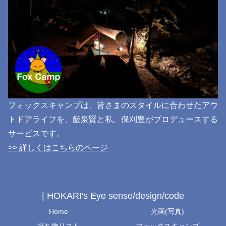
フォックスキャンプは、皆さまのスタイルに合わせたアウ
トドアライフを、飯泉賢と私、保刈豊がプロデュースする
サービスです。
>> 詳しくはこちらのページ
| HOKARI's Eye sense/design/code
Home
光画(写真)