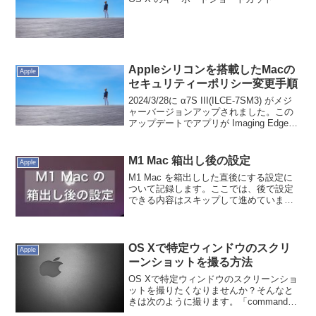
Appleシリコンを搭載したMacの
Apple
セキュリティーポリシー変更手順
2024/3/28に α7S III(ILCE-7SM3) がメジ
ャーバージョンアップされました。この
アップデートでアプリが Imaging Edge
Mobile から Creators' App へ変更。
Creators' App だと...
M1 Mac 箱出し後の設定
Apple
M1 Mac を箱出しした直後にする設定に
ついて記録します。ここでは、後で設定
できる内容はスキップして進めていま
す。メニューにしたがって進めるだけだ
が、macOS のバージョンが変わったら内
容も変わるかもしれません。## M1 Mac
を起...
OS Xで特定ウィンドウのスクリ
Apple
ーンショットを撮る方法
OS Xで特定ウィンドウのスクリーンショ
ットを撮りたくなりませんか？そんなと
きは次のように撮ります。「command
(⌘) + shift + 4 + space」キーを押しま