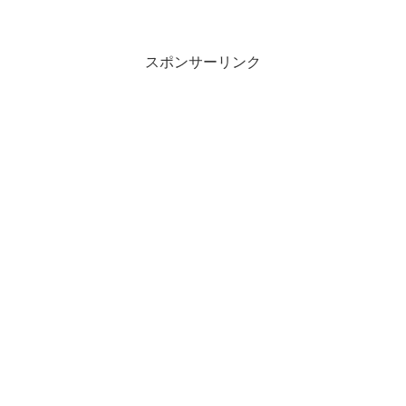
す。マウスカーソルがカメラに変わりま
す。カメラ印のカーソルを撮...
スポンサーリンク