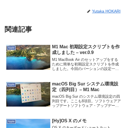
Yutaka HOKARI
関連記事
M1 Mac 初期設定スクリプトを作
Apple
成しました – ver.0.9
M1 MacBook Air のセットアップをする
ために簡単な初期設定スクリプトを作成
しました。今回のバーションの設定一
覧。hostname の変更スクリーンキャプチ
ャー時の影を抑制スクリーンキャプチャ
ー保存場所の指定実行は README....
macOS Big Sur システム環境設
Apple
定（四列目）– M1 Mac
macOS Big Sur のシステム環境設定の四
列目です。ここも8項目。ソフトウェアア
ップデートソフトウェア・アップデート
です。とりあえず、ここでは「Macを自
動的に最新の状態に保つ」にはチェック
をいれません。別途、設定しようと思い
[Hy]OS X のメモ
Apple
ます。...
OS X のキーボードショートカット