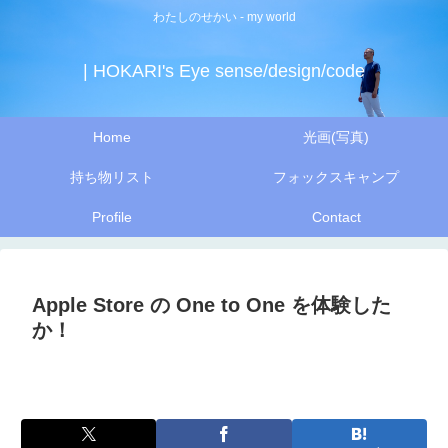
わたしのせかい - my world
| HOKARI's Eye sense/design/code
Home
光画(写真)
持ち物リスト
フォックスキャンプ
Profile
Contact
Apple Store の One to One を体験した
か！