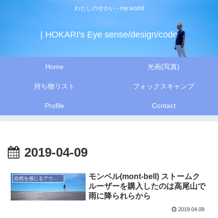
わたしのせかい - my world
| HOKARI's Eye sense/design/code
Home
光画(写真)
持ち物リスト
フォックスキャンプ
Profile
Contact
2019-04-09
モンベル(mont-bell) ストームク
自然を感じるアウトドア
ルーザーを購入したのは高尾山で
雨に降られらから
2019.04.09