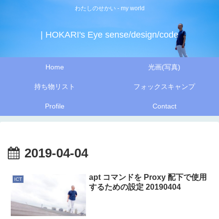
わたしのせかい - my world
| HOKARI's Eye sense/design/code
Home
光画(写真)
持ち物リスト
フォックスキャンプ
Profile
Contact
2019-04-04
apt コマンドを Proxy 配下で使用
ICT
するための設定 20190404