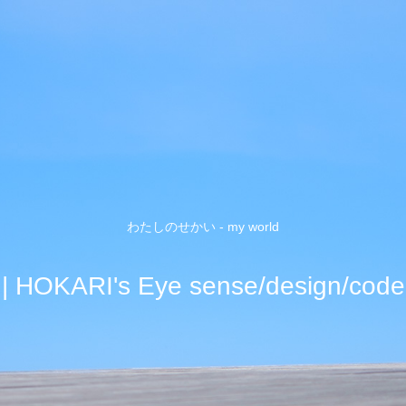
わたしのせかい - my world
| HOKARI's Eye sense/design/code