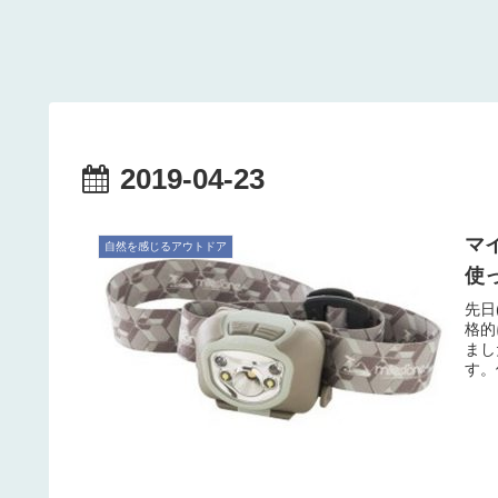
2019-04-23
マイ
自然を感じるアウトドア
使
先日
格的
まし
す。