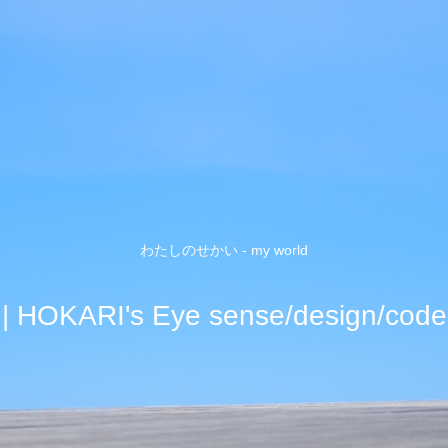
わたしのせかい - my world
| HOKARI's Eye sense/design/code