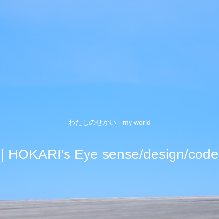
わたしのせかい - my world
| HOKARI's Eye sense/design/code