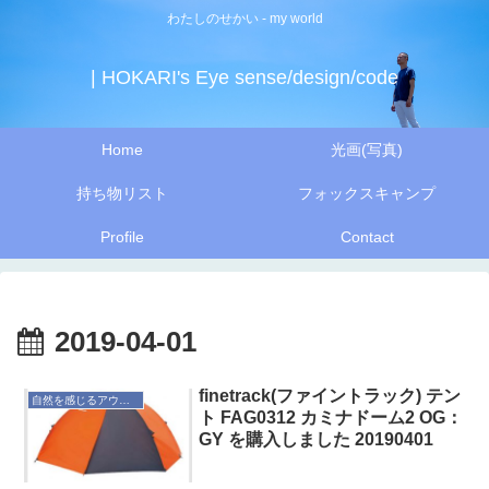
わたしのせかい - my world
| HOKARI's Eye sense/design/code
Home
光画(写真)
持ち物リスト
フォックスキャンプ
Profile
Contact
2019-04-01
finetrack(ファイントラック) テン
自然を感じるアウトドア
ト FAG0312 カミナドーム2 OG：
GY を購入しました 20190401