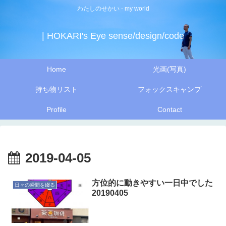
わたしのせかい - my world
| HOKARI's Eye sense/design/code
Home
光画(写真)
持ち物リスト
フォックスキャンプ
Profile
Contact
2019-04-05
方位的に動きやすい一日中でした
日々の瞬間を綴る
20190405